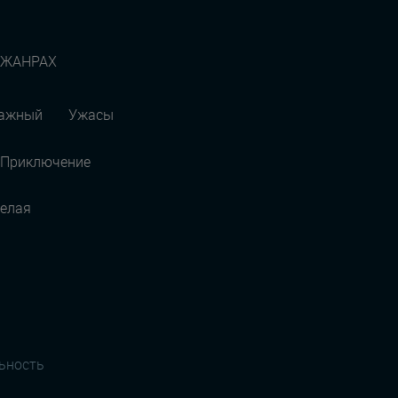
 ЖАНРАХ
ражный
Ужасы
Приключение
елая
льность