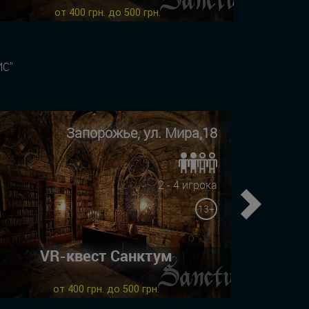
от 400 грн. до 500 грн.
С"
Запорожье, ул. Мира,18
2 - 4 игрока
13+
Next
VR-квест Санктум
от 400 грн. до 500 грн.