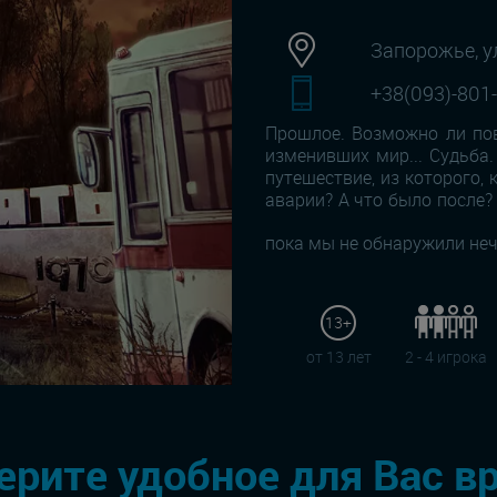
Запорожье, у
+38(093)-801
Прошлое. Возможно ли пов
изменивших мир... Судьба
путешествие, из которого, 
аварии? А что было после?
пока мы не обнаружили не
13+
от 13 лет
2 - 4 игрока
рите удобное для Вас в