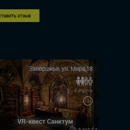
ставить отзыв
Запорожье, ул. Мира,18
2 - 4 игрока
13+
VR-квест Санктум