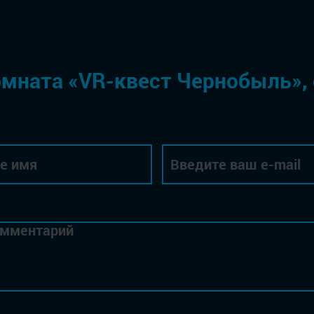
мната «VR-квест Чернобыль»,
Автор
Email
Комментарий