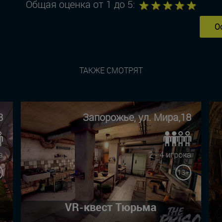
1
2
3
4
5
Общая оценка от 1 до 5:
О
ТАКЖЕ СМОТРЯТ
8
Запорожье, ул. Мира,18
а
2 - 4 игрока
+
13+
VR-квест Тюрьма