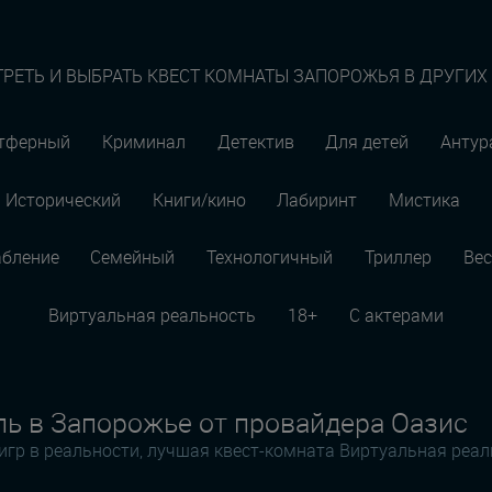
РЕТЬ И ВЫБРАТЬ КВЕСТ КОМНАТЫ ЗАПОРОЖЬЯ В ДРУГИХ
тферный
Криминал
Детектив
Для детей
Анту
Исторический
Книги/кино
Лабиринт
Мистика
абление
Семейный
Технологичный
Триллер
Вес
Виртуальная реальность
18+
С актерами
ль в Запорожье от провайдера Оазис
игр в реальности, лучшая квест-комната Виртуальная реа