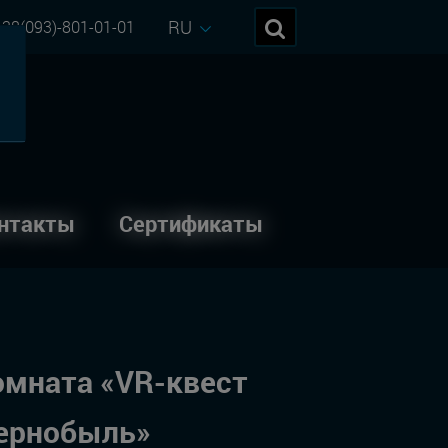
RU
38(093)-801-01-01
нтакты
Сертификаты
омната «VR-квест
ернобыль»