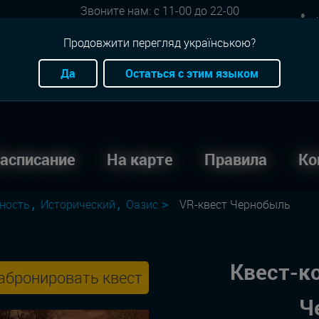
Звоните нам: с 11-00 до 22-00
+
Онлайн бронь: круглосуточно
Продовжити перегляд українською?
Да
Остаться с этим языком
асписание
На карте
Правила
Ко
ность
Исторический
Оазис
VR-квест Чернобыль
Квест-к
абронировать квест
Ч