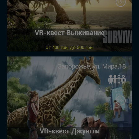
13+
VR-квест Выживание
от 400 грн. до 500 грн.
Запорожье, ул. Мира,18
2 - 4 игрока
13+
VR-квест Джунгли