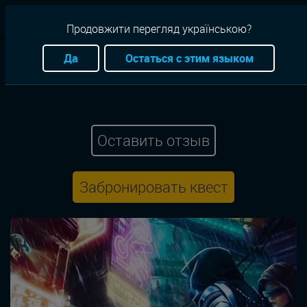
RU
Продовжити перегляд українською?
Квесты
Запорожье
Виртуальная реальность
Да
Остаться с этим языком
Приключение
Оазис
VR-квест Киберпанк
Оставить отзыв
Забронировать квест