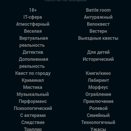
18+
Battle room
IT-сфера
Антуражный
Атмостферный
Велоквест
Веселая
Вестерн
Виртуальная
Выездные квесты
реальность
Детектив
Для детей
Дополненная
Исторический
реальность
Квест по городу
Книги/кино
Криминал
Лабиринт
Мистика
Морфеус
Музыкальный
Ограбление
Перформанс
Приключение
Психологический
Ролевой
С актерами
Семейный
Следствие
Технологичный
Триллер
Ужасы