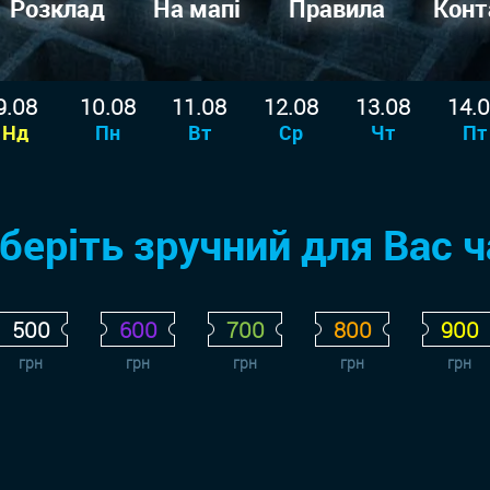
Розклад
На мапі
Правила
Конт
9.08
10.08
11.08
12.08
13.08
14.
Нд
Пн
Вт
Ср
Чт
Пт
беріть зручний для Вас ч
500
600
700
800
900
грн
грн
грн
грн
грн