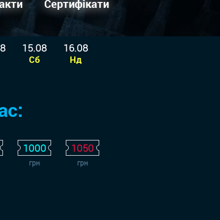
акти
Сертифікати
08
15.08
16.08
Сб
Нд
ас:
1000
1050
грн
грн