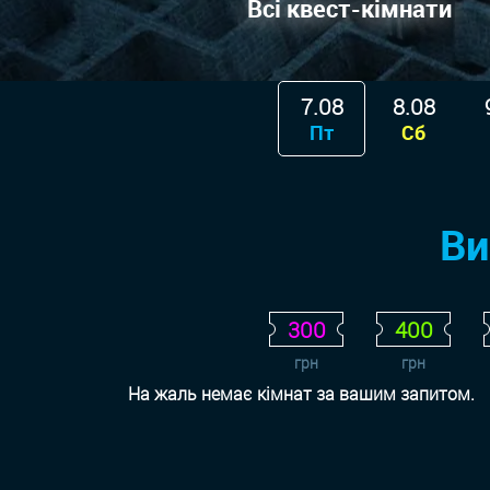
Всі квест-кімнати
7.08
8.08
Пт
Сб
Ви
300
400
грн
грн
На жаль немає кімнат за вашим запитом.