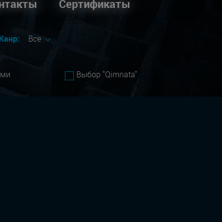
нтакты
Сертификаты
Жанр:
Все
ами
Выбор "Qimnata"