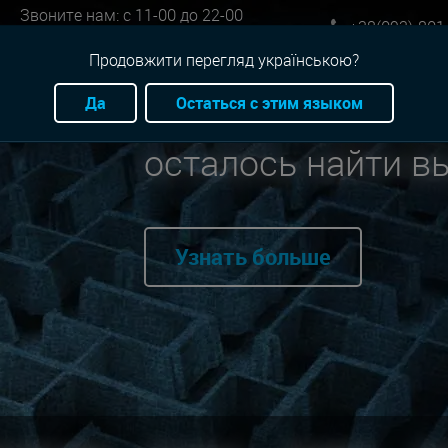
Звоните нам: с 11-00 до 22-00
+38(093)-801
Онлайн бронь: круглосуточно
Продовжити перегляд українською?
Да
Остаться с этим языком
Мы нашли для вас
осталось найти в
Узнать больше