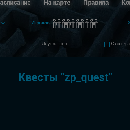
асписание
На карте
Правила
Ко
е
Игроков:
Лаунж зона
С актёр
Квесты "zp_quest"