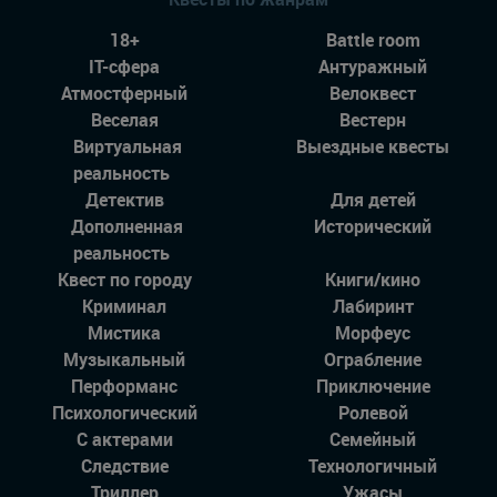
18+
Battle room
IT-сфера
Антуражный
Атмостферный
Велоквест
Веселая
Вестерн
Виртуальная
Выездные квесты
реальность
Детектив
Для детей
Дополненная
Исторический
реальность
Квест по городу
Книги/кино
Криминал
Лабиринт
Мистика
Морфеус
Музыкальный
Ограбление
Перформанс
Приключение
Психологический
Ролевой
С актерами
Семейный
Следствие
Технологичный
Триллер
Ужасы