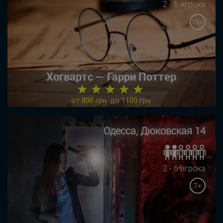
2 - 6 игрока
10+
Хогвартс — Гарри Поттер
★ ★ ★ ★ ★
от 800 грн. до 1100 грн.
Одесса, Дюковская 14
2 - 6 игрока
7+