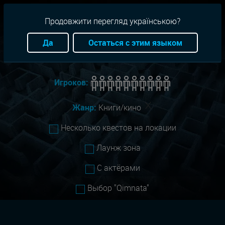
RU
+38(093)-801-01-01
Продовжити перегляд українською?
Город:
Все
Да
Остаться с этим языком
Сложность:
Все
Игроков:
Жанр:
Книги/кино
Несколько квестов на локации
Лаунж зона
С актёрами
Выбор "Qimnata"