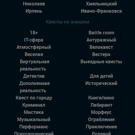
Николаев
Хмельницкий
Ирпень
Ивано-Франковск
Квесты по жанрам
18+
Battle room
IT-сфера
Антуражный
Атмостферный
Велоквест
Веселая
Вестерн
Виртуальная
Выездные квесты
реальность
Детектив
Для детей
Дополненная
Исторический
реальность
Квест по городу
Книги/кино
Криминал
Лабиринт
Мистика
Морфеус
Музыкальный
Ограбление
Перформанс
Приключение
Психологический
Ролевой