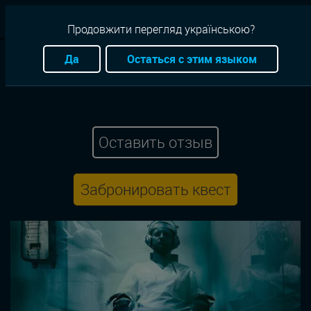
RU
Продовжити перегляд українською?
Квесты
Киев
Книги/кино
Атмостферный
Да
Остаться с этим языком
Teleport (Телепорт)
Игра разума
Оставить отзыв
Забронировать квест