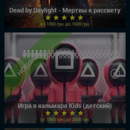
Dead by Daylight - Мертвы к рассвету
★ ★ ★ ★ ★
от 1000 грн. до 1600 грн.
Киев, Волошская 1/17
НОВИНКА
6 - 24 игроков
8+
Игра в кальмара Kids (детский)
★ ★ ★ ★ ★
от 1800 грн. до 2600 грн.