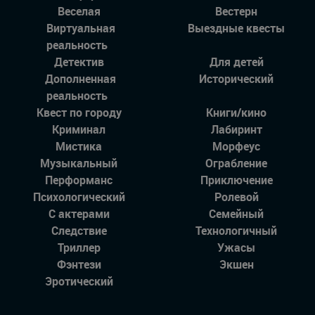
Веселая
Вестерн
Виртуальная
Выездные квесты
реальность
Детектив
Для детей
Дополненная
Исторический
реальность
Квест по городу
Книги/кино
Криминал
Лабиринт
Мистика
Морфеус
Музыкальный
Ограбление
Перформанс
Приключение
Психологический
Ролевой
С актерами
Семейный
Следствие
Технологичный
Триллер
Ужасы
Фэнтези
Экшен
Эротический