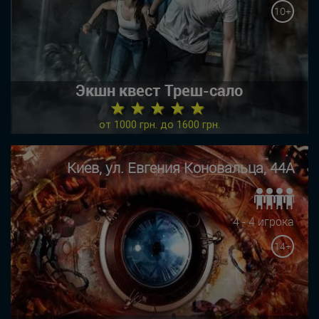
10+
Экшн квест Треш-сало
★ ★ ★ ★ ★
от 1000 грн. до 1600 грн.
Киев, ул. Евгения Коновальца, 44А
4 - 4 игрока
14+