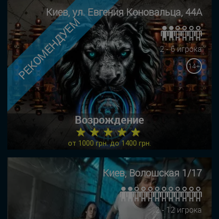
Киев, ул. Евгения Коновальца, 44А
РЕКОМЕНДУЕМ
2 - 6 игрока
14+
Возрождение
★ ★ ★ ★ ★
от 1000 грн. до 1400 грн.
Киев, Волошская 1/17
2 - 12 игрока