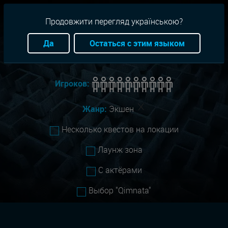
RU
+38(093)-801-01-01
Продовжити перегляд українською?
Город:
Киев
Да
Остаться с этим языком
Сложность:
Все
Игроков:
Жанр:
Экшен
Несколько квестов на локации
Лаунж зона
С актёрами
Выбор "Qimnata"