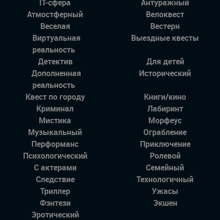
IT-сфера
Антуражный
Атмостферный
Велоквест
Веселая
Вестерн
Виртуальная
Выездные квесты
реальность
Детектив
Для детей
Дополненная
Исторический
реальность
Квест по городу
Книги/кино
Криминал
Лабиринт
Мистика
Морфеус
Музыкальный
Ограбление
Перформанс
Приключение
Психологический
Ролевой
С актерами
Семейный
Следствие
Технологичный
Триллер
Ужасы
Фэнтези
Экшен
Эротический