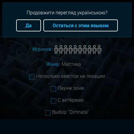
RU
+38(093)-801-01-01
Продовжити перегляд українською?
Город:
Все
Да
Остаться с этим языком
Сложность:
Все
Игроков:
Жанр:
Мистика
Несколько квестов на локации
Лаунж зона
С актёрами
Выбор "Qimnata"