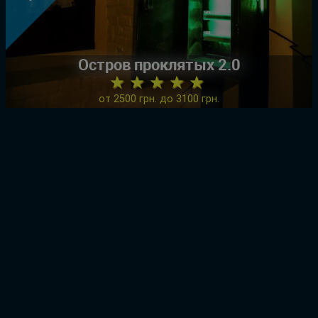
Остров проклятых 2.0
★ ★ ★ ★ ★
от 2500 грн. до 3100 грн.