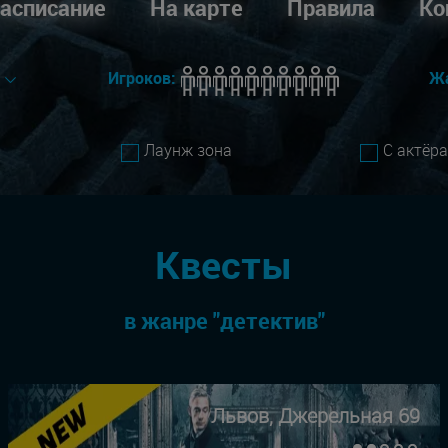
асписание
На карте
Правила
Ко
е
Игроков:
Ж
Лаунж зона
С актёр
Квесты
в жанре "детектив"
Львов, Джерельная 69