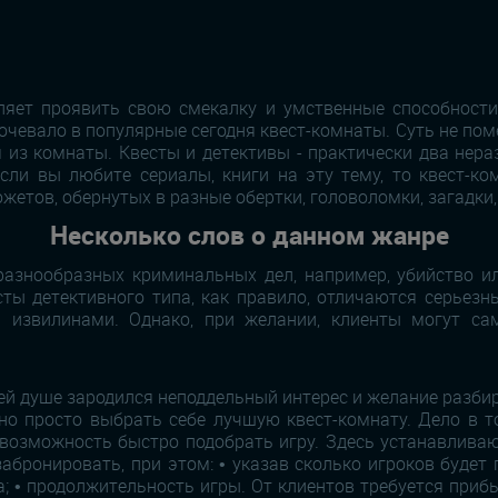
ляет проявить свою смекалку и умственные способност
очевало в популярные сегодня квест-комнаты. Суть не помен
 из комнаты. Квесты и детективы - практически два нера
ли вы любите сериалы, книги на эту тему, то квест-ко
тов, обернутых в разные обертки, головоломки, загадки, у
Несколько слов о данном жанре
разнообразных криминальных дел, например, убийство и
сты детективного типа, как правило, отличаются серье
 извилинами. Однако, при желании, клиенты могут сам
шей душе зародился неподдельный интерес и желание разб
чно просто выбрать себе лучшую квест-комнату. Дело в т
возможность быстро подобрать игру. Здесь устанавливаютс
забронировать, при этом: • указав сколько игроков будет
; • продолжительность игры. От клиентов требуется приб