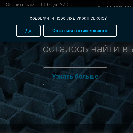
Звоните нам: с 11-00 до 22-00
+38(093)-801
Онлайн бронь: круглосуточно
Продовжити перегляд українською?
Да
Остаться с этим языком
Мы нашли для вас
осталось найти в
Узнать больше