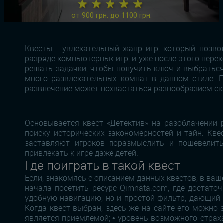
★ ★ ★ ★ ★
от 900 грн. до 1100 грн.
Квесты - увлекательный жанр игр, который позво
разряде компьютерных игр, и уже после этого перек
решать задачки, чтобы получить ключ и выбраться
много развлекательных комнат в данном стиле. Ес
развлечение может похвастаться разнообразием сюже
Основывается квест «Детектив» на разоблачении 
поиску исторических закономерностей и тайн. Кве
заставляют игроков поразмыслить и пошевелить
привлекать к игре даже детей.
Где поиграть в такой квест
Если, знакомясь с описанием данных квестов, в ва
начала посетить ресурс Qimnata.com, где достато
удобную навигацию, но и простой фильтр, дающий 
Когда квест выбран, здесь же на сайте его можно 
является приемлемой; • уровень возможного страха