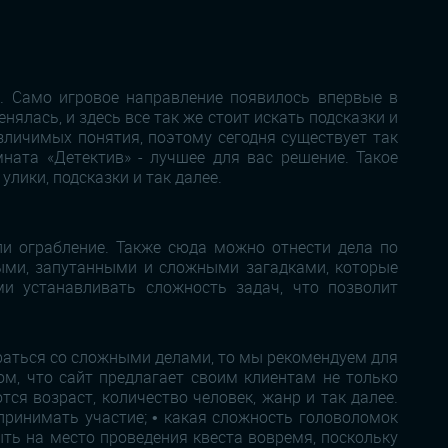
и. Само игровое направление появилось впервые в
ялась, и здесь все так же стоит искать подсказки и
зличимых понятия, поэтому сегодня существует так
мната «Детектив» - лучшее для вас решение. Такое
лики, подсказки и так далее.
ли ограбление. Также сюда можно отнести дела по
зными, запутанными и сложными загадками, которые
и устанавливать сложность задач, что позволит
ираться со сложными делами, то мы рекомендуем для
ом, что сайт предлагает своим клиентам не только
я возраст, количество человек, жанр и так далее.
 принимать участие; • какая сложность головоломок
ыть на место проведения квеста вовремя, поскольку