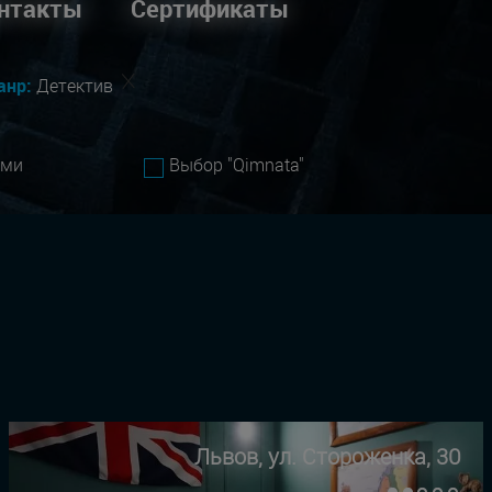
нтакты
Сертификаты
анр:
Детектив
ами
Выбор "Qimnata"
Львов, ул. Стороженка, 30