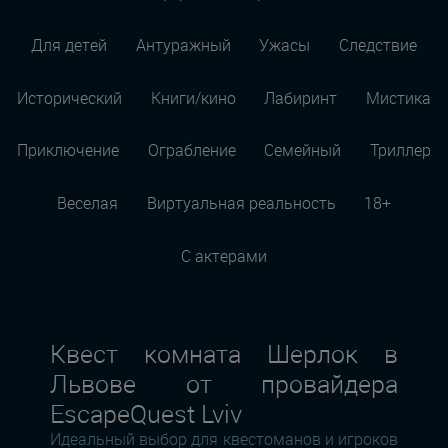
Для детей
Антуражный
Ужасы
Следствие
Исторический
Книги/кино
Лабиринт
Мистика
Приключение
Ограбление
Семейный
Триллер
Веселая
Виртуальная реальность
18+
С актерами
Квест комната Шерлок в
Львове от провайдера
EscapeQuest Lviv
Идеальный выбор для квестоманов и игроков