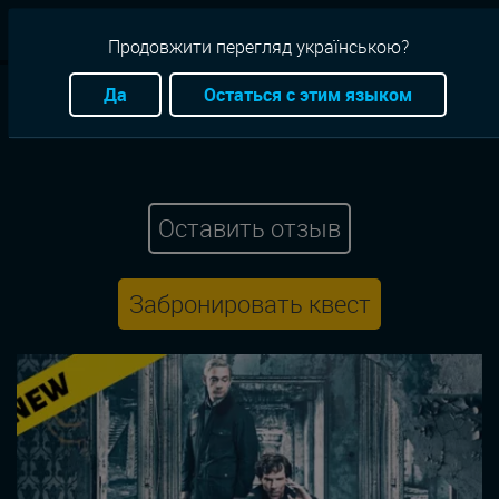
RU
Продовжити перегляд українською?
Квесты
Львов
Следствие
Детектив
Да
Остаться с этим языком
EscapeQuest Lviv
Шерлок
Оставить отзыв
Забронировать квест