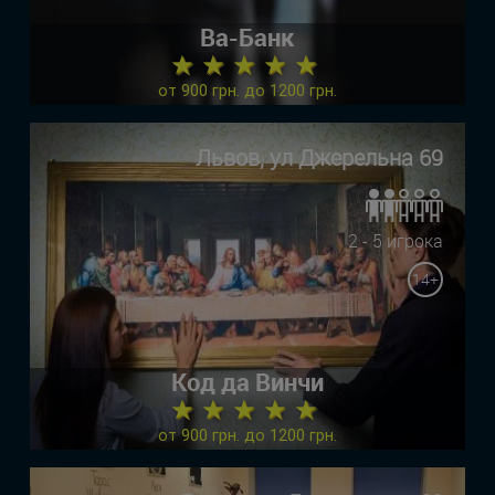
Ва-Банк
★ ★ ★ ★ ★
от 900 грн. до 1200 грн.
Львов, ул Джерельна 69
2 - 5 игрока
14+
Код да Винчи
★ ★ ★ ★ ★
от 900 грн. до 1200 грн.