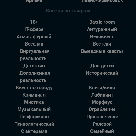
Квесты по жанрам
18+
Battle room
IT-сфера
Антуражный
Атмостферный
Велоквест
Веселая
Вестерн
Виртуальная
Выездные квесты
реальность
Детектив
Для детей
Дополненная
Исторический
реальность
Квест по городу
Книги/кино
Криминал
Лабиринт
Мистика
Морфеус
Музыкальный
Ограбление
Перформанс
Приключение
Психологический
Ролевой
С актерами
Семейный