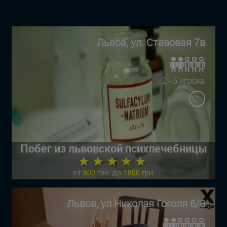
Львов, ул. Ставовая 7в
2 - 5 игрока
12+
Побег из львовской психлечебницы
★ ★ ★ ★ ★
от 800 грн. до 1800 грн.
Львов, ул Николая Гоголя 6/8