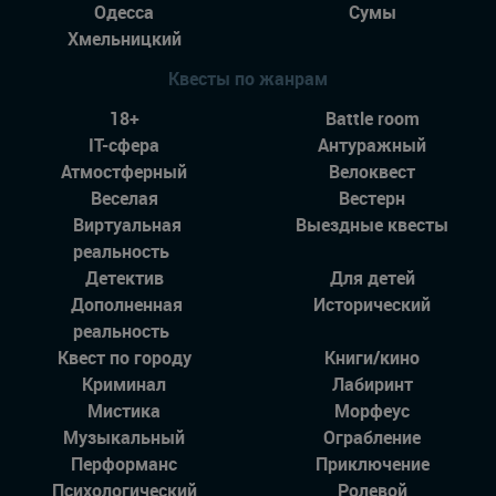
Одесса
Сумы
Хмельницкий
Квесты по жанрам
18+
Battle room
IT-сфера
Антуражный
Атмостферный
Велоквест
Веселая
Вестерн
Виртуальная
Выездные квесты
реальность
Детектив
Для детей
Дополненная
Исторический
реальность
Квест по городу
Книги/кино
Криминал
Лабиринт
Мистика
Морфеус
Музыкальный
Ограбление
Перформанс
Приключение
Психологический
Ролевой