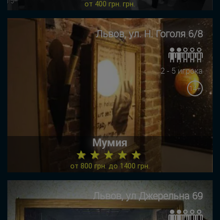
от 400 грн. грн.
Львов, ул. Н. Гоголя 6/8
2 - 5 игрока
14+
Мумия
★ ★ ★ ★ ★
от 800 грн. до 1400 грн.
Львов, ул Джерельна 69