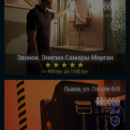
2 - 6 игрока
14+
Звонок. Энигма Самары Морган
★ ★ ★ ★ ★
от 850 грн. до 1100 грн.
Львов, ул. Гоголя 6/8
2 - 6 игрока
10+