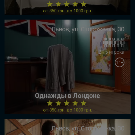
★ ★ ★ ★ ★
от 850 грн. до 1000 грн.
Львов, ул. Стороженка, 30
2 - 5 игрока
14+
Однажды в Лондоне
★ ★ ★ ★ ★
от 850 грн. до 1000 грн.
Львов, ул. Стороженка, 30