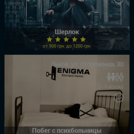
Шерлок
★ ★ ★ ★ ★
от 900 грн. до 1200 грн.
Львов, ул. Стороженка, 30
2 - 4 игрока
14+
Побег с психбольницы