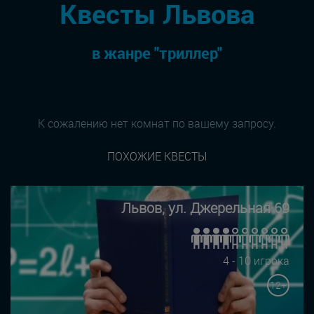
Квесты Львова
в жанре "триллер"
К сожалению нет комнат по вашему запросу.
ПОХОЖИЕ КВЕСТЫ
Львов, ул. Джерельная 69
4 - 10 игрока
12+