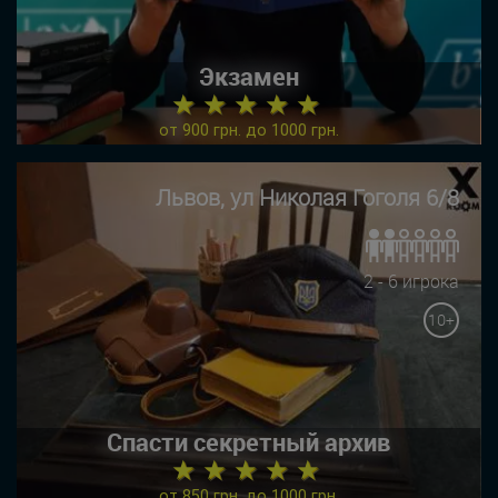
Экзамен
★ ★ ★ ★ ★
от 900 грн. до 1000 грн.
Львов, ул Николая Гоголя 6/8
2 - 6 игрока
10+
Спасти секретный архив
★ ★ ★ ★ ★
от 850 грн. до 1000 грн.