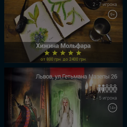
2 - 7 игрока
9+
Хижина Мольфара
★ ★ ★ ★ ★
от 800 грн. до 2400 грн.
Львов, ул.Гетьмана Мазепы 26
2 - 5 игрока
14+