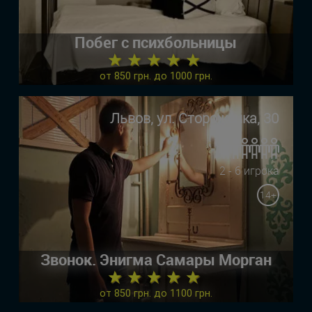
Побег с психбольницы
★ ★ ★ ★ ★
от 850 грн. до 1000 грн.
Львов, ул. Стороженка, 30
2 - 6 игрока
14+
Звонок. Энигма Самары Морган
★ ★ ★ ★ ★
от 850 грн. до 1100 грн.