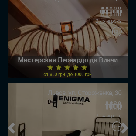
2 - 5 игрока
10+
Мастерская Леонардо да Винчи
★ ★ ★ ★ ★
от 850 грн. до 1000 грн.
Львов, ул. Стороженка, 30
2 - 4 игрока
14+
Previous
Ne