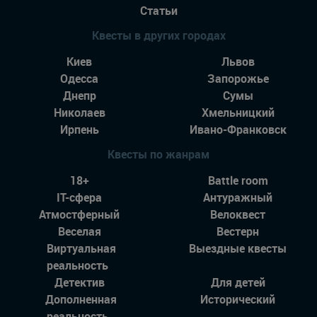
Статьи
Квесты в других городах
Киев
Львов
Одесса
Запорожье
Днепр
Сумы
Николаев
Хмельницкий
Ирпень
Ивано-Франковск
Квесты по жанрам
18+
Battle room
IT-сфера
Антуражный
Атмостферный
Велоквест
Веселая
Вестерн
Виртуальная
Выездные квесты
реальность
Детектив
Для детей
Дополненная
Исторический
реальность