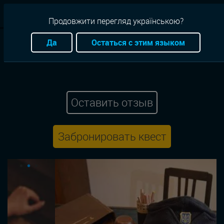
RU
Продовжити перегляд українською?
Квесты
Львов
Следствие
Приключение
Да
Остаться с этим языком
Enigma
Спасти секретный архив
Оставить отзыв
Забронировать квест