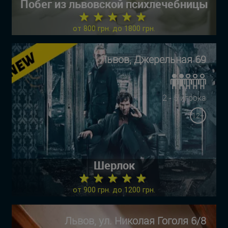
Побег из львовской психлечебницы
★ ★ ★ ★ ★
от 800 грн. до 1800 грн.
Львов, Джерельная 69
2 - 5 игрока
12+
Шерлок
★ ★ ★ ★ ★
от 900 грн. до 1200 грн.
Львов, ул. Николая Гоголя 6/8