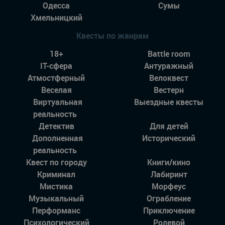
Одесса
Сумы
Хмельницкий
Квесты по жанрам
18+
Battle room
IT-сфера
Антуражный
Атмостферный
Велоквест
Веселая
Вестерн
Виртуальная
Выездные квесты
реальность
Детектив
Для детей
Дополненная
Исторический
реальность
Квест по городу
Книги/кино
Криминал
Лабиринт
Мистика
Морфеус
Музыкальный
Ограбление
Перформанс
Приключение
Психологический
Ролевой