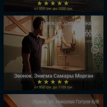
★ ★ ★ ★ ★
от 850 грн. до 1000 грн.
Львов, ул. Стороженка, 30
2 - 6 игрока
14+
Звонок. Энигма Самары Морган
★ ★ ★ ★ ★
от 850 грн. до 1100 грн.
Львов, ул. Николая Гоголя 6/8