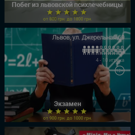
Побег из львовской психлечебницы
★ ★ ★ ★ ★
от 800 грн. до 1800 грн.
Львов, ул. Джерельная 69
4 - 10 игрока
12+
Экзамен
★ ★ ★ ★ ★
от 900 грн. до 1000 грн.