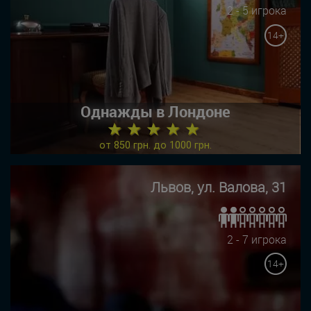
2 - 5 игрока
14+
Однажды в Лондоне
★ ★ ★ ★ ★
от 850 грн. до 1000 грн.
Львов, ул. Валова, 31
2 - 7 игрока
14+