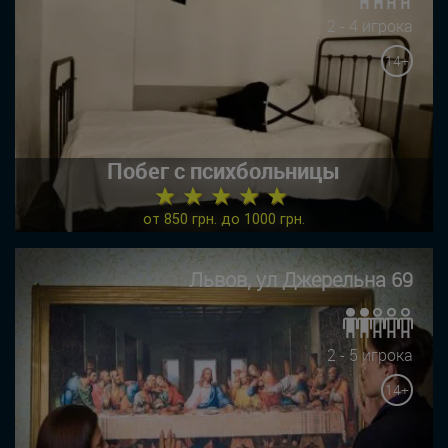
2 - 4 игрока
14+
Побег с психбольницы
★ ★ ★ ★ ★
от 850 грн. до 1000 грн.
Львов, ул Джерельна 69
2 - 5 игрока
14+