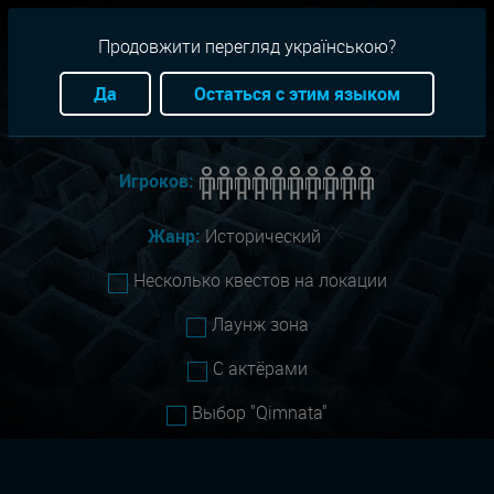
RU
+38(093)-801-01-01
Продовжити перегляд українською?
Город:
Львов
Да
Остаться с этим языком
Сложность:
Все
Игроков:
Жанр:
Исторический
Несколько квестов на локации
Лаунж зона
С актёрами
Выбор "Qimnata"