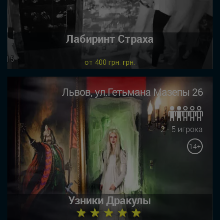
Лабиринт Страха
от 400 грн. грн.
Львов, ул.Гетьмана Мазепы 26
2 - 5 игрока
14+
Узники Дракулы
★ ★ ★ ★ ★