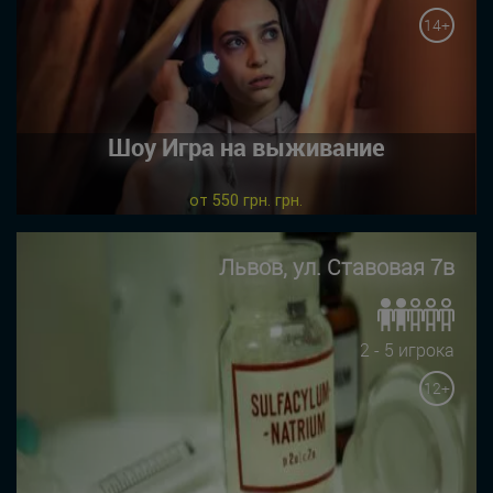
14+
Шоу Игра на выживание
от 550 грн. грн.
Львов, ул. Ставовая 7в
2 - 5 игрока
12+