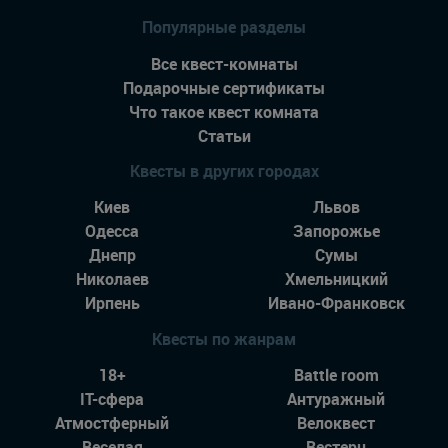
Популярные разделы
Все квест-комнаты
Подарочные сертификаты
Что такое квест комната
Статьи
Квесты в других городах
Киев
Львов
Одесса
Запорожье
Днепр
Сумы
Николаев
Хмельницкий
Ирпень
Ивано-Франковск
Квесты по жанрам
18+
Battle room
IT-сфера
Антуражный
Атмостферный
Велоквест
Веселая
Вестерн