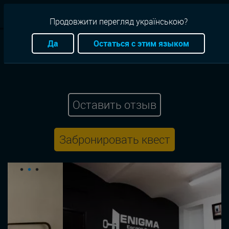
RU
Продовжити перегляд українською?
Квесты
Львов
Экшен
Приключение
Enigma
Да
Остаться с этим языком
Побег с психбольницы
Оставить отзыв
Забронировать квест