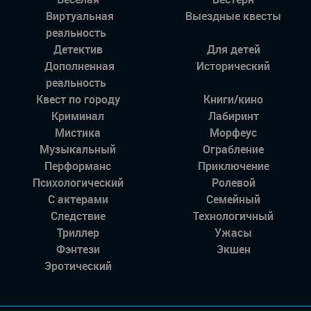
Виртуальная
Выездные квесты
реальность
Детектив
Для детей
Дополненная
Исторический
реальность
Квест по городу
Книги/кино
Криминал
Лабиринт
Мистика
Морфеус
Музыкальный
Ограбление
Перформанс
Приключение
Психологический
Ролевой
С актерами
Семейный
Следствие
Технологичный
Триллер
Ужасы
Фэнтези
Экшен
Эротический