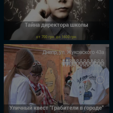
Тайна директора школы
от 700 грн. до 1600 грн.
Днепр, ул. Жуковского 43а
2 - 12 игрока
8+
Уличный квест "Грабители в городе"