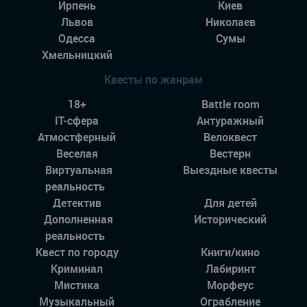
Ирпень
Киев
Львов
Николаев
Одесса
Сумы
Хмельницкий
Квесты по жанрам
18+
Battle room
IT-сфера
Антуражный
Атмостферный
Велоквест
Веселая
Вестерн
Виртуальная
Выездные квесты
реальность
Детектив
Для детей
Дополненная
Исторический
реальность
Квест по городу
Книги/кино
Криминал
Лабиринт
Мистика
Морфеус
Музыкальный
Ограбление