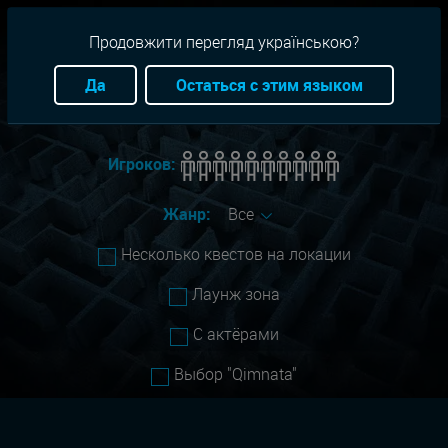
RU
+38(093)-801-01-01
Продовжити перегляд українською?
Город:
Днепр
Да
Остаться с этим языком
Сложность:
Все
Игроков:
Жанр:
Все
Несколько квестов на локации
Лаунж зона
С актёрами
Выбор "Qimnata"