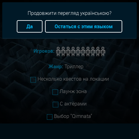
RU
+38(093)-801-01-01
Продовжити перегляд українською?
Город:
Все
Да
Остаться с этим языком
Сложность:
Все
Игроков:
Жанр:
Триллер
Несколько квестов на локации
Лаунж зона
С актёрами
Выбор "Qimnata"