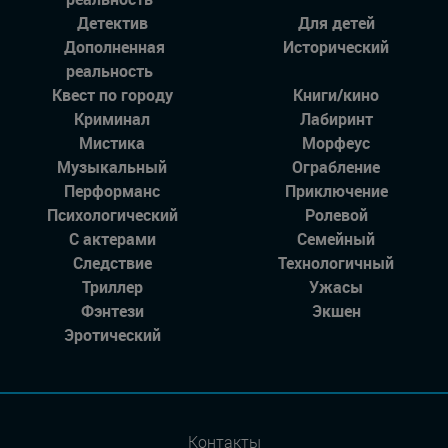
Детектив
Для детей
Дополненная
Исторический
реальность
Квест по городу
Книги/кино
Криминал
Лабиринт
Мистика
Морфеус
Музыкальный
Ограбление
Перформанс
Приключение
Психологический
Ролевой
С актерами
Семейный
Следствие
Технологичный
Триллер
Ужасы
Фэнтези
Экшен
Эротический
Контакты