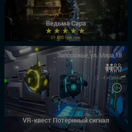
Ведьма Сара
★ ★ ★ ★ ★
от 800 грн. грн.
Запорожье, ул. Мира,18
2 - 4 игрока
13+
VR-квест Потернный сигнал