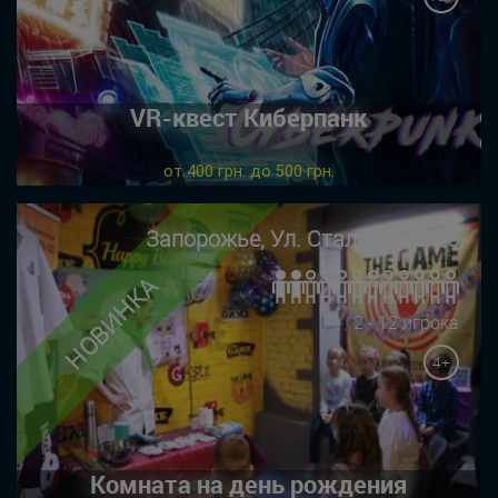
VR-квест Киберпанк
от 400 грн. до 500 грн.
Запорожье, Ул. Сталеваров 15
НОВИНКА
2 - 12 игрока
4+
Комната на день рождения