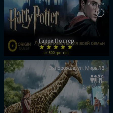
2 - 6 игрока
8+
Гарри Поттер
★ ★ ★ ★ ★
от 800 грн. грн.
Запорожье, ул. Мира,18
2 - 4 игрока
13+