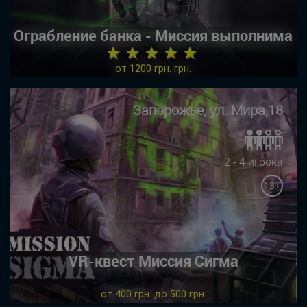
Ограбление банка - Миссия выполнима
★ ★ ★ ★ ★
от 1200 грн. грн.
Запорожье, ул. Мира,18
2 - 4 игрока
13+
VR-квест Миссия Сигма
от 400 грн. до 500 грн.