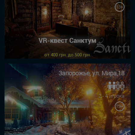
13+
VR-квест Санктум
от 400 грн. до 500 грн.
Запорожье, ул. Мира,18
2 - 4 игрока
13+