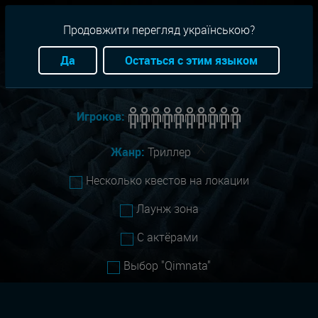
RU
+38(093)-801-01-01
Продовжити перегляд українською?
Город:
Запорожье
Да
Остаться с этим языком
Сложность:
Все
Игроков:
Жанр:
Триллер
Несколько квестов на локации
Лаунж зона
С актёрами
Выбор "Qimnata"