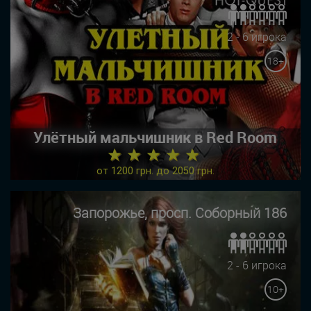
2 - 6 игрока
18+
Улётный мальчишник в Red Room
★ ★ ★ ★ ★
от 1200 грн. до 2050 грн.
Запорожье, просп. Соборный 186
2 - 6 игрока
10+