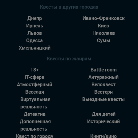
Квесты в других городах
Днепр
Ивано-Франковск
Ирпень
Киев
Львов
Николаев
Одесса
Сумы
Хмельницкий
Квесты по жанрам
18+
Battle room
IT-сфера
Антуражный
Атмостферный
Велоквест
Веселая
Вестерн
Виртуальная
Выездные квесты
реальность
Детектив
Для детей
Дополненная
Исторический
реальность
Квест по городу
Книги/кино