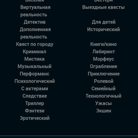
Виртуальная
Выездные квесты
реальность
Детектив
Для детей
Дополненная
Исторический
реальность
Квест по городу
Книги/кино
Криминал
Лабиринт
Мистика
Морфеус
Музыкальный
Ограбление
Перформанс
Приключение
Психологический
Ролевой
С актерами
Семейный
Следствие
Технологичный
Триллер
Ужасы
Фэнтези
Экшен
Эротический