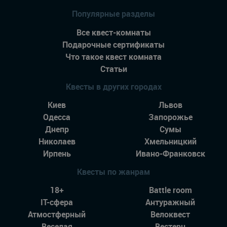
Популярные разделы
Все квест-комнаты
Подарочные сертификаты
Что такое квест комната
Статьи
Квесты в других городах
Киев
Львов
Одесса
Запорожье
Днепр
Сумы
Николаев
Хмельницкий
Ирпень
Ивано-Франковск
Квесты по жанрам
18+
Battle room
IT-сфера
Антуражный
Атмостферный
Велоквест
Веселая
Вестерн