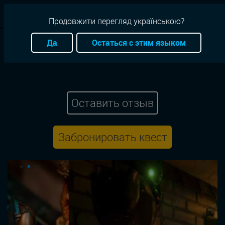
RU
Продовжити перегляд українською?
Квесты
Запорожье
Антуражный
Приключение
Да
Остаться с этим языком
Origin Quest Ориджин
Гарри Поттер
Оставить отзыв
Забронировать квест