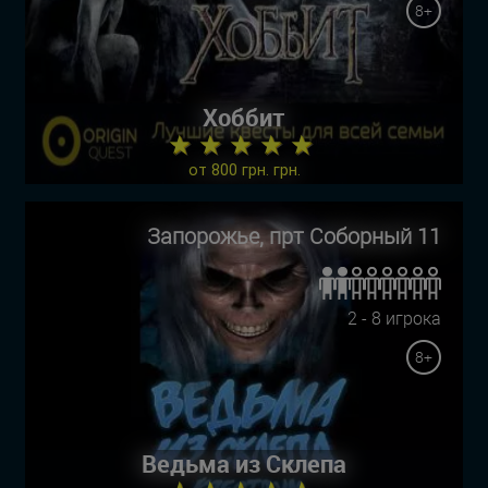
8+
Хоббит
★ ★ ★ ★ ★
от 800 грн. грн.
Запорожье, прт Соборный 11
2 - 8 игрока
8+
Ведьма из Склепа