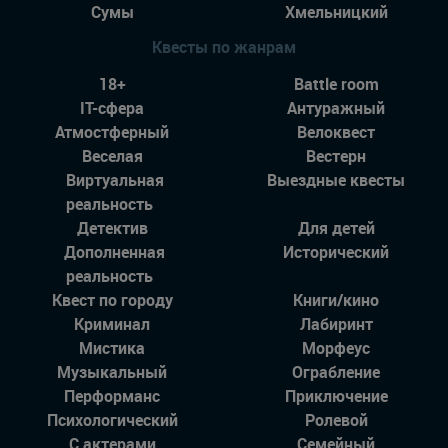
Сумы
Хмельницкий
Квесты по жанрам
18+
Battle room
IT-сфера
Антуражный
Атмостферный
Велоквест
Веселая
Вестерн
Виртуальная
Выездные квесты
реальность
Детектив
Для детей
Дополненная
Исторический
реальность
Квест по городу
Книги/кино
Криминал
Лабиринт
Мистика
Морфеус
Музыкальный
Ограбление
Перформанс
Приключение
Психологический
Ролевой
С актерами
Семейный