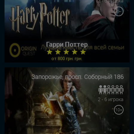
2 - 6 игрока
8+
Гарри Поттер
★ ★ ★ ★ ★
от 800 грн. грн.
Запорожье, просп. Соборный 186
2 - 6 игрока
10+