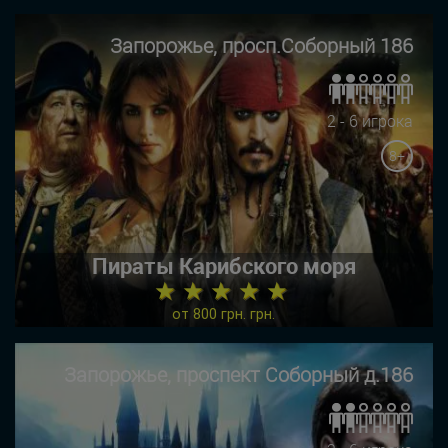
Запорожье, просп.Соборный 186
2 - 6 игрока
8+
Пираты Карибского моря
★ ★ ★ ★ ★
от 800 грн. грн.
Запорожье, проспект Соборный д.186