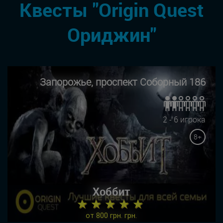
Квесты "Origin Quest
Ориджин"
Запорожье, проспект Соборный 186
2 - 6 игрока
8+
Хоббит
★ ★ ★ ★ ★
от 800 грн. грн.