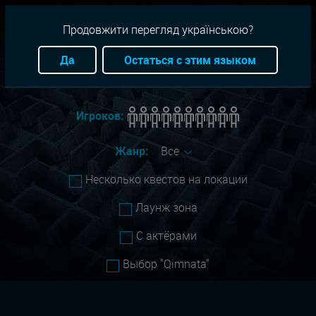
RU
+38(093)-801-01-01
Продовжити перегляд українською?
Город:
zaporozh-e
Да
Остаться с этим языком
Сложность:
Все
Игроков:
Жанр:
Все
Несколько квестов на локации
Лаунж зона
С актёрами
Выбор "Qimnata"