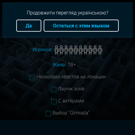
RU
+38(093)-801-01-01
Продовжити перегляд українською?
Город:
Все
Да
Остаться с этим языком
Сложность:
Все
Игроков:
Жанр:
18+
Несколько квестов на локации
Лаунж зона
С актёрами
Выбор "Qimnata"