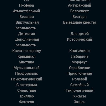
IT-сфера
Антуражный
Атмостферный
Велоквест
Веселая
Вестерн
Виртуальная
Выездные квесты
реальность
Детектив
Для детей
Дополненная
Исторический
реальность
Квест по городу
Книги/кино
Криминал
Лабиринт
Мистика
Морфеус
Музыкальный
Ограбление
Перформанс
Приключение
Психологический
Ролевой
С актерами
Семейный
Следствие
Технологичный
Триллер
Ужасы
Фэнтези
Экшен