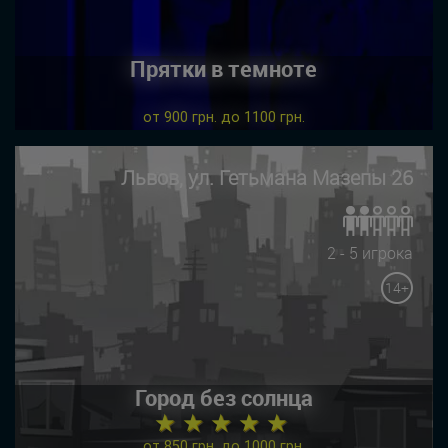
Прятки в темноте
от 900 грн. до 1100 грн.
Львов, ул. Гетьмана Мазепы 26
2 - 5 игрока
14+
Город без солнца
★ ★ ★ ★ ★
от 850 грн. до 1000 грн.