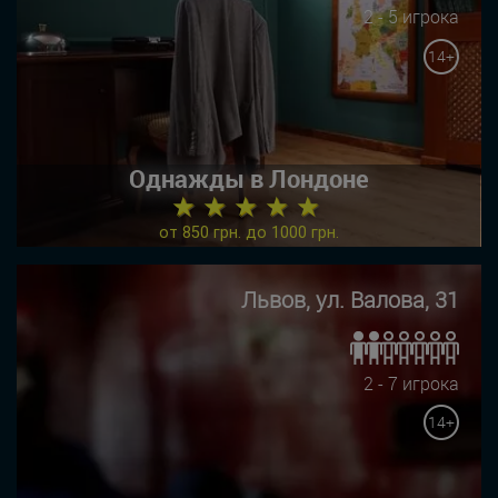
2 - 5 игрока
14+
Однажды в Лондоне
★ ★ ★ ★ ★
от 850 грн. до 1000 грн.
Львов, ул. Валова, 31
2 - 7 игрока
14+