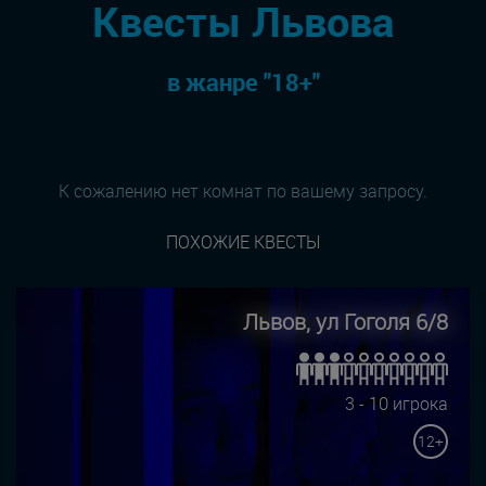
Квесты Львова
в жанре "18+"
К сожалению нет комнат по вашему запросу.
ПОХОЖИЕ КВЕСТЫ
Львов, ул Гоголя 6/8
3 - 10 игрока
12+