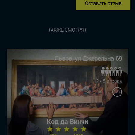
Оставить отзыв
ТАКЖЕ СМОТРЯТ
Львов, ул Джерельна 69
2 - 5 игрока
14+
Код да Винчи
★ ★ ★ ★ ★