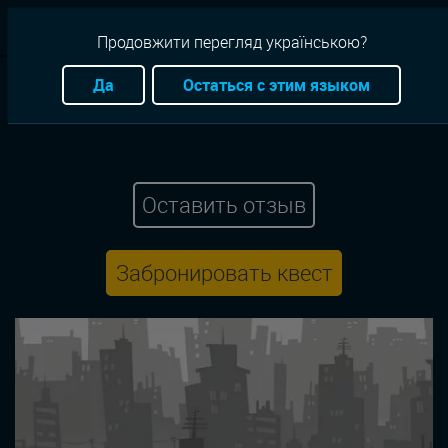
RU
Продовжити перегляд українською?
Квесты
Львов
Лабиринт
Атмостферный
Да
Остаться с этим языком
Secretorum-Львов
Город без солнца
Оставить отзыв
Забронировать квест