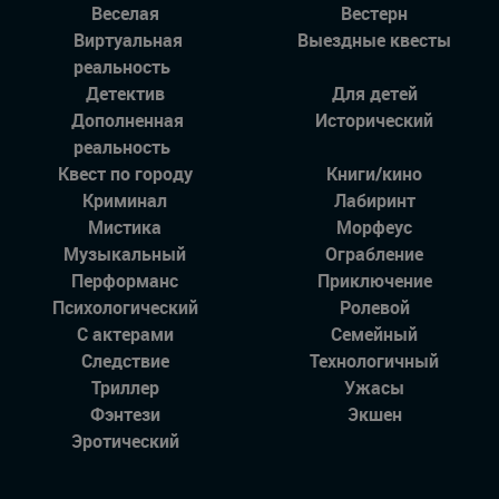
Веселая
Вестерн
Виртуальная
Выездные квесты
реальность
Детектив
Для детей
Дополненная
Исторический
реальность
Квест по городу
Книги/кино
Криминал
Лабиринт
Мистика
Морфеус
Музыкальный
Ограбление
Перформанс
Приключение
Психологический
Ролевой
С актерами
Семейный
Следствие
Технологичный
Триллер
Ужасы
Фэнтези
Экшен
Эротический