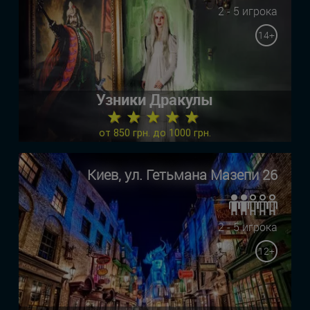
2 - 5 игрока
14+
Узники Дракулы
★ ★ ★ ★ ★
от 850 грн. до 1000 грн.
Киев, ул. Гетьмана Мазепи 26
2 - 5 игрока
12+