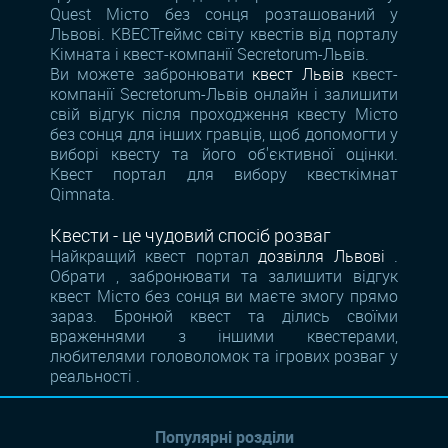
Quest Місто без сонця розташований у
Львові. КВЕСТгеймс світу квестів від порталу
Кімната і квест-компанії Secretorum-Львів.
Ви можете забронювати
квест Львів
квест-
компанії Secretorum-Львів онлайн і залишити
свій відгук після проходження квесту Місто
без сонця для інших гравців, щоб допомогти у
виборі квесту та його об'єктивної оцінки.
Квест портал для вибору квесткімнат
Qimnata.
Квести - це чудовий спосіб розваг
Найкращий квест портал
дозвілля Львові
.
Обрати , забронювати та залишити відгук
квест Місто без сонця ви маєте змогу прямо
зараз. Бронюй квест та ділись своїми
враженнями з іншими квестерами,
любителями головоломок та ігрових розваг у
реальності .
Популярні розділи