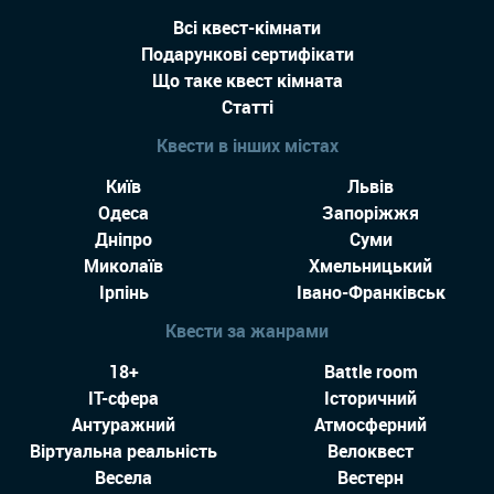
Всі квест-кімнати
Подарункові сертифікати
Що таке квест кімната
Статті
Квести в інших містах
Київ
Львів
Одеса
Запоріжжя
Дніпро
Суми
Миколаїв
Хмельницький
Ірпінь
Івано-Франківськ
Квести за жанрами
18+
Battle room
IT-сфера
Історичний
Антуражний
Атмосферний
Віртуальна реальність
Велоквест
Весела
Вестерн