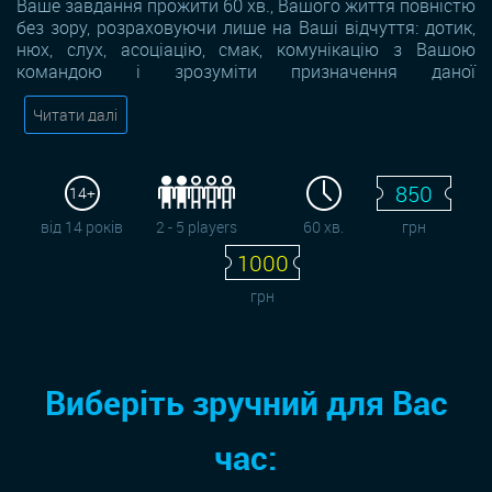
Ваше завдання прожити 60 хв., Вашого життя повністю
без зору, розраховуючи лише на Ваші відчуття: дотик,
нюх, слух, асоціацію, смак, комунікацію з Вашою
командою і зрозуміти призначення даної
Читати далі
850
14+
від 14 років
2 - 5 players
60 хв.
грн
1000
грн
Виберіть зручний для Вас
час: