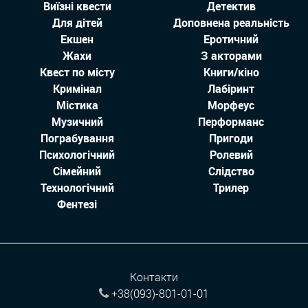
Виїзні квести
Детектив
Для дітей
Доповнена реальність
Екшен
Еротичний
Жахи
З акторами
Квест по місту
Книги/кіно
Кримінал
Лабіринт
Містика
Морфеус
Музичний
Перформанс
Пограбування
Пригоди
Психологічний
Ролевий
Сімейний
Слідство
Технологiчний
Трилер
Фентезі
Контакти
+38(093)-801-01-01