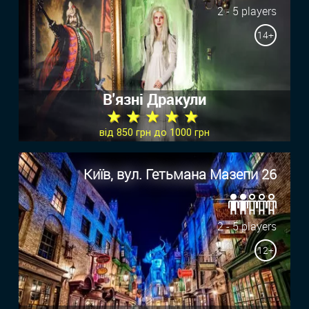
2 - 5 players
14+
В'язні Дракули
★ ★ ★ ★ ★
від 850 грн до 1000 грн
Київ, вул. Гетьмана Мазепи 26
2 - 5 players
12+