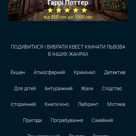
Гаррі Поттер
★ ★ ★ ★ ★
від 850 грн до 1000 грн
ПОДИВИТИСЯ І ВИБРАТИ КВЕСТ КІМНАТИ ЛЬВОВА
В ІНШИХ ЖАНРАХ
Екшен
Атмосферний
Кримінал
Детектив
Для дітей
Антуражний
Жахи
Слідство
Історичний
Книги/кіно
Лабіринт
Містика
Пригоди
Пограбування
Сімейний