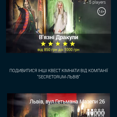
2 - 5 players
14+
В'язні Дракули
★ ★ ★ ★ ★
від 850 грн до 1000 грн
ПОДИВИТИСЯ ІНШІ КВЕСТ КІМНАТИ ВІД КОМПАНІЇ
"SECRETORUM-ЛЬВІВ"
Львів, вул.Гетьмана Мазепи 26