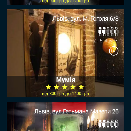
від 900 грн до 1200 грн
Львів, вул. М. Гоголя 6/8
2 - 5 players
14+
Мумія
★ ★ ★ ★ ★
від 800 грн до 1400 грн
Львів, вул.Гетьмана Мазепи 26