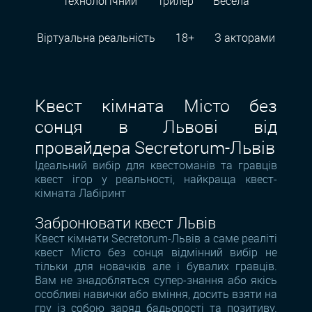
Технологiчний
Трилер
Весела
Віртуальна реальність
18+
З акторами
Квест кімната Місто без
сонця в Львові від
провайдера Secretorum-Львів
Ідеальний вибір для квестоманів та гравців
квест ігор у реальності, найкраща квест-
кімната Лабіринт
Забронювати квест Львів
Квест кімнати Secretorum-Львів а саме реаліті
квест Місто без сонця відмінний вибір не
тільки для новачків але і бувалих гравців.
Вам не знадобляться супер-знання або якісь
особливі навички або вміння, досить взяти на
гру із собою заряд бадьорості та позитиву.