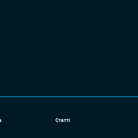
а
Статті