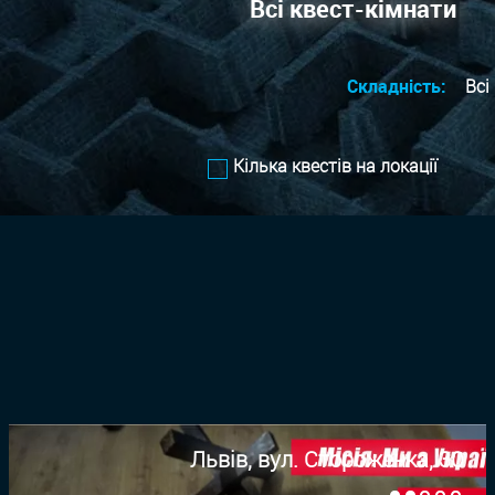
Всі квест-кімнати
Складність:
Всі
Кілька квестів на локації
Львів, вул. Стороженка, 30