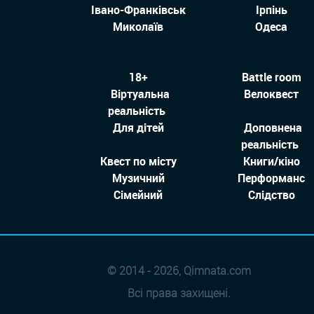
Івано-Франківськ
Ірпінь
Миколаїв
Одеса
18+
Battle room
Віртуальна
Велоквест
реальність
Для дітей
Доповнена
реальність
Квест по місту
Книги/кіно
Музичний
Перформанс
Сімейний
Слідство
© 2014 - 2026, Qimnata.com
Всі права захищені.