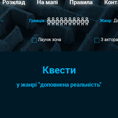
Розклад
На мапі
Правила
Конт
Гравців:
Жанр:
Д
Лаунж зона
З актор
Квести
у жанрi "доповнена реальність"