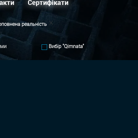
акти
Сертифікати
оповнена реальність
ами
Вибір "Qimnata"