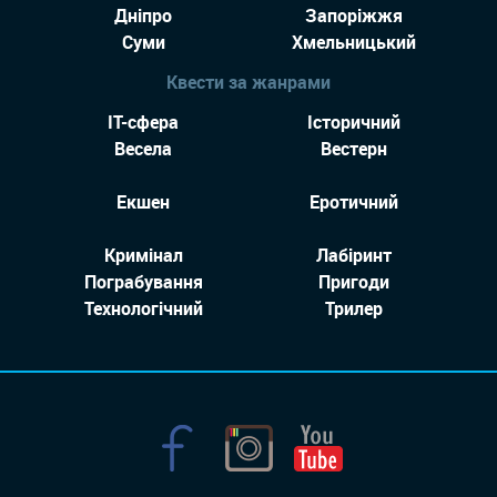
Дніпро
Запоріжжя
Суми
Хмельницький
Квести за жанрами
IT-сфера
Історичний
Весела
Вестерн
Екшен
Еротичний
Кримінал
Лабіринт
Пограбування
Пригоди
Технологiчний
Трилер