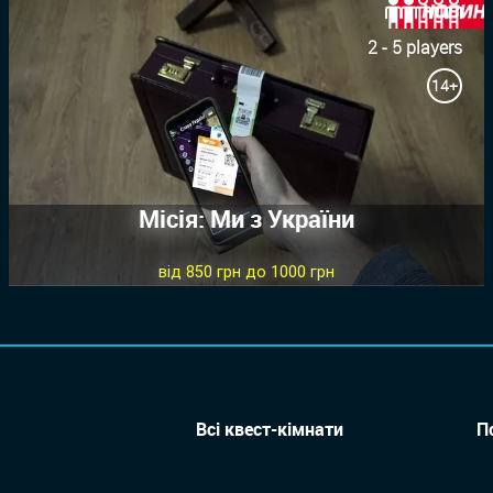
2 - 5 players
14+
Місія: Ми з України
від 850 грн до 1000 грн
Всі квест-кімнати
П