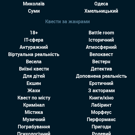
Миколаїв
Одеса
Суми
Хмельницький
Квести за жанрами
18+
Battle room
IT-сфера
Історичний
Антуражний
Атмосферний
Віртуальна реальність
Велоквест
Весела
Вестерн
Виїзні квести
Детектив
Для дітей
Доповнена реальність
Екшен
Еротичний
Жахи
З акторами
Квест по місту
Книги/кіно
Кримінал
Лабіринт
Містика
Морфеус
Музичний
Перформанс
Пограбування
Пригоди
Психологічний
Ролевий