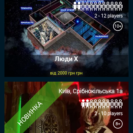
2 - 12 players
10+
Люди Х
від 2000 грн грн
Київ, Срібнокільська 1а
НОВИНКА
2 - 10 players
8+