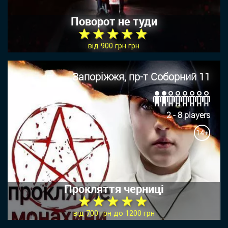
Поворот не туди
★ ★ ★ ★ ★
від 900 грн грн
Запоріжжя, пр-т Соборний 11
2 - 8 players
14+
Прокляття черниці
★ ★ ★ ★ ★
від 700 грн до 1200 грн