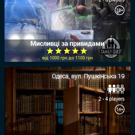
12+
Мисливці за привидами
★ ★ ★ ★ ★
від 1000 грн до 1100 грн
Одеса, вул. Пушкінська 19
2 - 4 players
14+