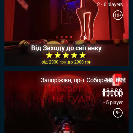
2 - 6 players
16+
Від Заходу до світанку
★ ★ ★ ★ ★
від 2300 грн до 2900 грн
Запоріжжя, пр-т Соборний, 60
1 - 5 player
8+