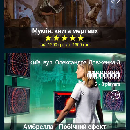
Мумія: книга мертвих
★ ★ ★ ★ ★
від 1200 грн до 1300 грн
Київ, вул. Олександра Довженка 3
2 - 8 players
14+
Амбрелла - Побічний ефект