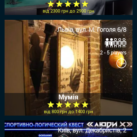
★ ★ ★ ★ ★
від 2300 грн до 2900 грн
Львів, вул. М. Гоголя 6/8
2 - 5 players
14+
Мумія
★ ★ ★ ★ ★
від 800 грн до 1400 грн
Київ, вул. Декабристів, 2