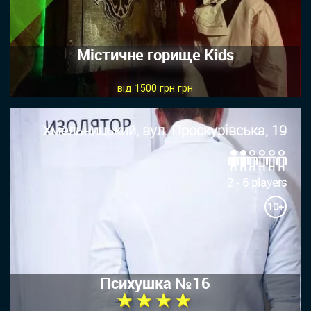
Містичне горище Kids
від 1500 грн грн
Хмельницький, вул. Проскурівська, 19
2 - 6 players
10+
Психушка №16
★ ★ ★ ★