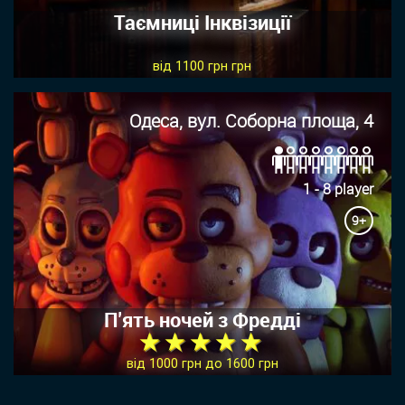
Таємниці Інквізиції
від 1100 грн грн
Одеса, вул. Соборна площа, 4
1 - 8 player
9+
П'ять ночей з Фредді
★ ★ ★ ★ ★
від 1000 грн до 1600 грн