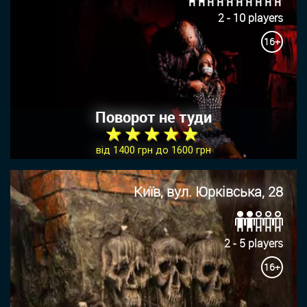
2 - 10 players
16+
Поворот не туди
★ ★ ★ ★ ★
від 1400 грн до 1600 грн
Київ, вул. Юрківська, 28
2 - 5 players
16+