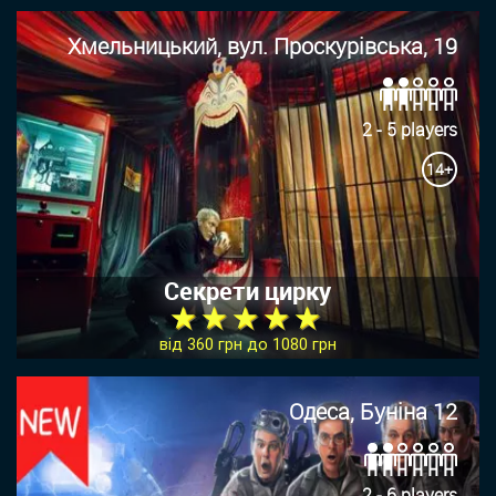
Хмельницький, вул. Проскурівська, 19
2 - 5 players
14+
Секрети цирку
★ ★ ★ ★ ★
від 360 грн до 1080 грн
Одеса, Буніна 12
2 - 6 players