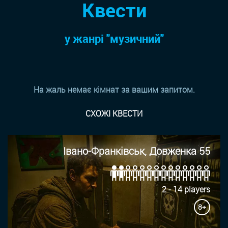
Квести
у жанрi "музичний"
На жаль немає кімнат за вашим запитом.
СХОЖІ КВЕСТИ
Івано-Франківськ, Довженка 55
2 - 14 players
8+