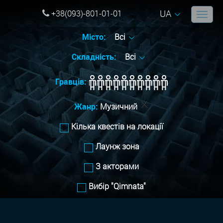
UA
+38(093)-801-01-01
Місто:
Всі
Складність:
Всі
Гравців:
Жанр:
Музичний
Кілька квестів на локації
Лаунж зона
З акторами
Вибір "Qimnata"