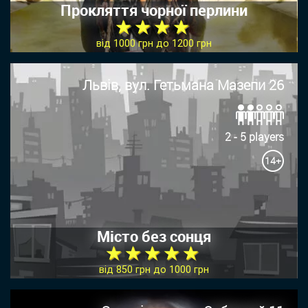
Прокляття чорної перлини
★ ★ ★ ★
від 1000 грн до 1200 грн
Львів, вул. Гетьмана Мазепи 26
2 - 5 players
14+
Місто без сонця
★ ★ ★ ★ ★
від 850 грн до 1000 грн