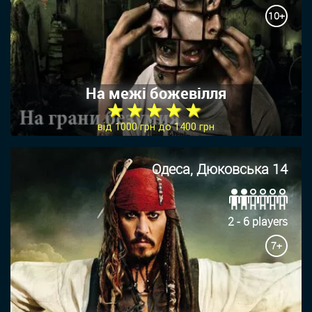
10+
На межі божевілля
★ ★ ★ ★ ★
від 1000 грн до 1400 грн
Одеса, Дюковська 14
2 - 6 players
7+