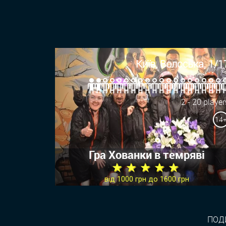
Київ, Волоська, 1/1
2 - 20 player
14
Гра Хованки в темряві
★ ★ ★ ★ ★
від 1000 грн до 1600 грн
ПОДИ