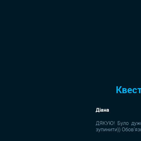
Квест
Діана
ДЯКУЮ! Було дуже
зупинити)) Обов'яз