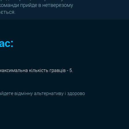
 команди прийде в нетверезому
ається.
ас:
аксимальна кількість гравців - 5.
найдете відмінну альтернативу і здорово