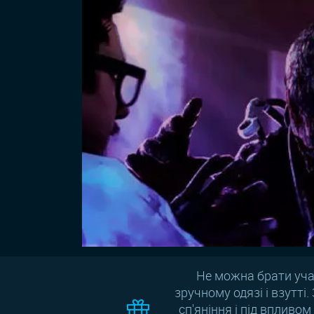
Не можна брати учас
зручному одязі і взутті
сп'яніння і під впливо