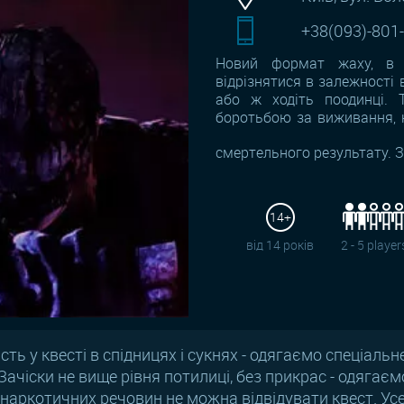
+38(093)-801
Новий формат жаху, в
відрізнятися в залежності 
або ж ходіть поодинці. 
боротьбою за виживання, 
смертельного результату. 
14+
від 14 років
2 - 5 player
ть у квесті в спідницях і сукнях - одягаємо спеціаль
. Зачіски не вище рівня потилиці, без прикрас - одяга
м наркотичних речовин не можна відвідувати квест. У