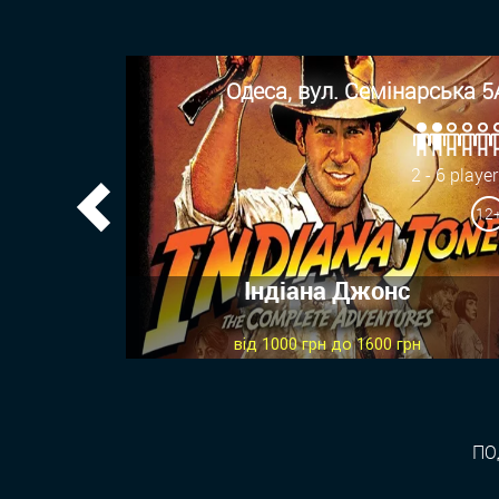
Одеса, вул. Семінарська 5
2 - 6 playe
12
Previous
Індіана Джонс
від 1000 грн до 1600 грн
ПО