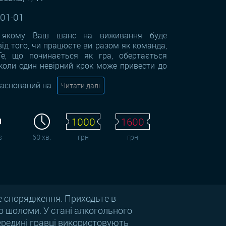
-01-01
 якому Ваш шанс на виживання буде
від того, чи працюєте ви разом як команда,
Те, що починається як гра, обертається
коли один невірний крок може привести до
Заснований на
Читати далі
1000
1600
s
60 хв.
грн
грн
не спорядження. Приходьте в
ємо шоломи. У стані алкогольного
середині гравці використовують