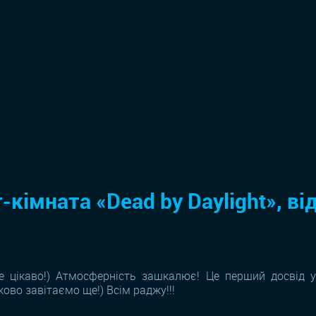
-кімната «Dead by Daylight», від
 цікаво!) Атмосферність зашкалює! Це перший досвід у 
ково завітаємо ще!) Всім раджу!!!