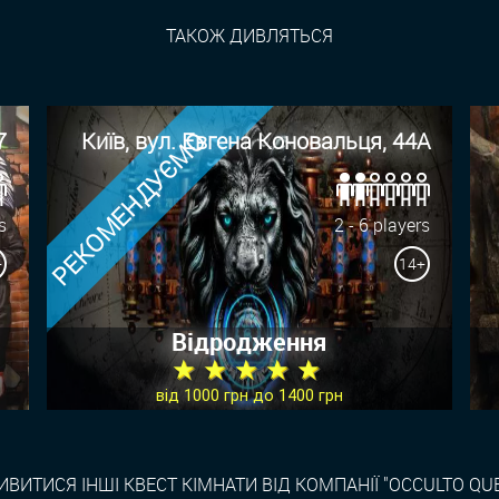
ТАКОЖ ДИВЛЯТЬСЯ
РЕКОМЕНДУЄМО
7
Київ, вул. Евгена Коновальця, 44А
s
2 - 6 players
+
14+
Відродження
★ ★ ★ ★ ★
від 1000 грн до 1400 грн
ВИТИСЯ ІНШІ КВЕСТ КІМНАТИ ВІД КОМПАНІЇ "OCCULTO QU