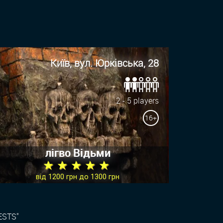
Київ, вул. Юрківська, 28
2 - 5 players
16+
лігво Відьми
★ ★ ★ ★ ★
від 1200 грн до 1300 грн
ESTS"