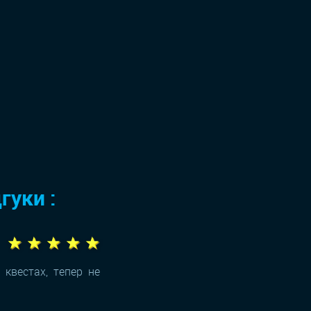
гуки :
★ ★ ★ ★ ★
квестах, тепер не