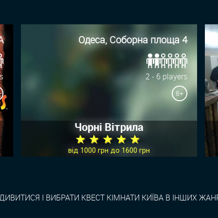
А
Одеса, Соборна площа 4
rs
2 - 6 players
+
6+
Чорні Вітрила
★ ★ ★ ★ ★
від 1000 грн до 1600 грн
ДИВИТИСЯ І ВИБРАТИ КВЕСТ КІМНАТИ КИЇВА В ІНШИХ ЖАН