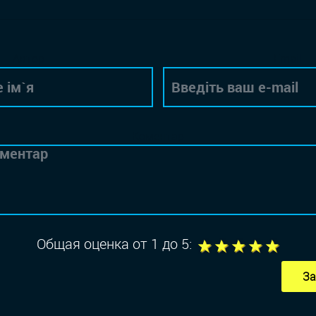
Автор
Email
Коментар
1
2
3
4
5
Общая оценка от 1 до 5:
За