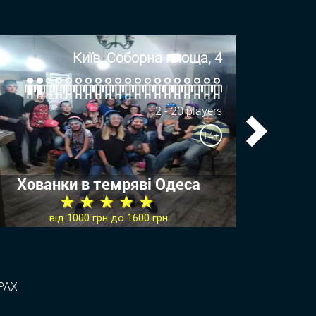
Київ, Соборна площа, 4
2 - 20 players
14+
Next
Хованки в темряві Одеса
★ ★ ★ ★ ★
від 1000 грн до 1600 грн
РАХ