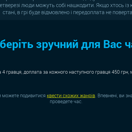
нетверезі люди можуть собі нашкодити. Якщо хтось із
стані, в грі буде відмовлено і передоплата не поверт
беріть зручний для Вас ч
а 4 гравця, доплата за кожного наступного гравця 450 грн, м
и можете подивитися
квести схожих жанрiв
. Впевнені, ви з
проведете час.