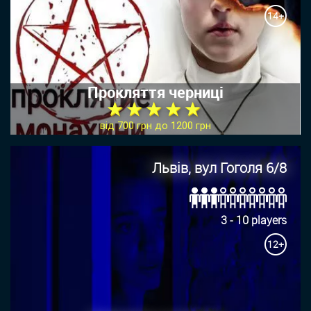
14+
Прокляття черниці
★ ★ ★ ★ ★
від 700 грн до 1200 грн
Львів, вул Гоголя 6/8
3 - 10 players
12+