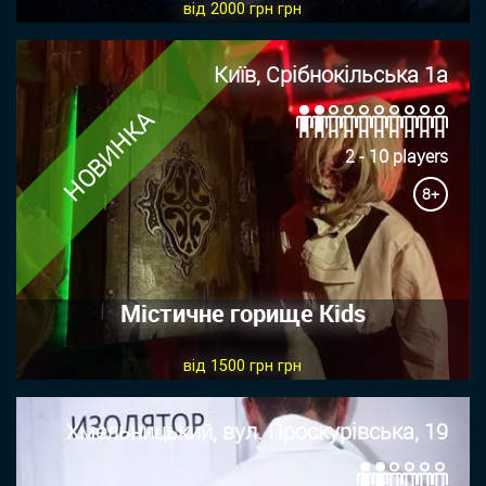
від 2000 грн грн
Київ, Срібнокільська 1а
НОВИНКА
2 - 10 players
8+
Містичне горище Kids
від 1500 грн грн
Хмельницький, вул. Проскурівська, 19