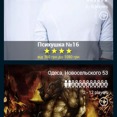
2 - 6 players
10+
Психушка №16
★ ★ ★ ★
від 360 грн до 1080 грн
Одеса, Новосельского 53
2 - 12 players
14+