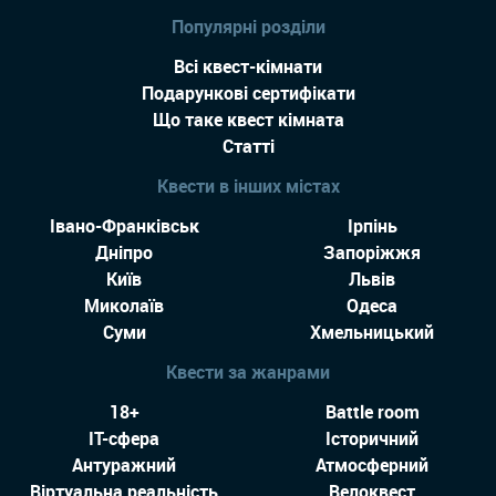
Популярні розділи
Всі квест-кімнати
Подарункові сертифікати
Що таке квест кімната
Статті
Квести в інших містах
Івано-Франківськ
Ірпінь
Дніпро
Запоріжжя
Київ
Львів
Миколаїв
Одеса
Суми
Хмельницький
Квести за жанрами
18+
Battle room
IT-сфера
Історичний
Антуражний
Атмосферний
Віртуальна реальність
Велоквест