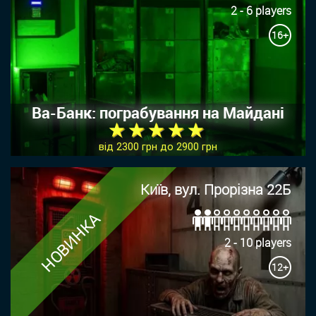
2 - 6 players
16+
Ва-Банк: пограбування на Майдані
★ ★ ★ ★ ★
від 2300 грн до 2900 грн
Київ, вул. Прорізна 22Б
НОВИНКА
2 - 10 players
12+