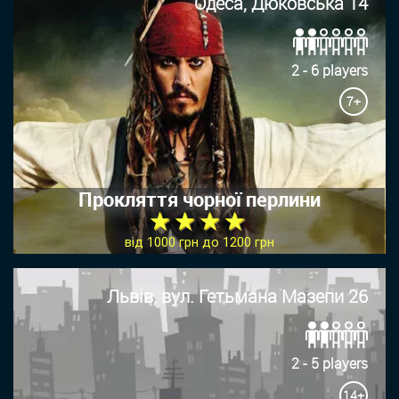
Одеса, Дюковська 14
2 - 6 players
7+
Прокляття чорної перлини
★ ★ ★ ★
від 1000 грн до 1200 грн
Львів, вул. Гетьмана Мазепи 26
2 - 5 players
14+