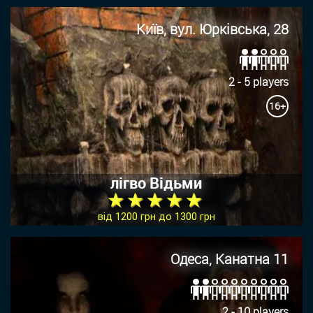
Київ, вул. Юрківська, 28
2 - 5 players
16+
лігво Відьми
★ ★ ★ ★ ★
від 1200 грн до 1300 грн
Одеса, Канатна 11
2 - 10 players