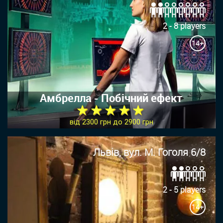
2 - 8 players
14+
Амбрелла - Побічний ефект
★ ★ ★ ★ ★
від 2300 грн до 2900 грн
Львів, вул. М. Гоголя 6/8
2 - 5 players
14+