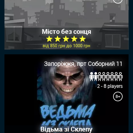
Місто без сонця
★ ★ ★ ★ ★
від 850 грн до 1000 грн
Запоріжжя, прт Соборний 11
2 - 8 players
8+
Відьма зі Склепу