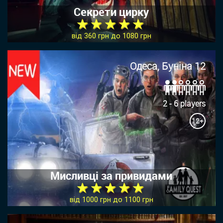
Секрети цирку
★ ★ ★ ★ ★
від 360 грн до 1080 грн
Одеса, Буніна 12
2 - 6 players
12+
Мисливці за привидами
★ ★ ★ ★ ★
від 1000 грн до 1100 грн