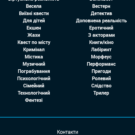
Весела
Вестерн
Виїзні квести
Детектив
Для дітей
Доповнена реальність
Екшен
Еротичний
Жахи
З акторами
Квест по місту
Книги/кіно
Кримінал
Лабіринт
Містика
Морфеус
Музичний
Перформанс
Пограбування
Пригоди
Психологічний
Ролевий
Сімейний
Слідство
Технологiчний
Трилер
Фентезі
Контакти