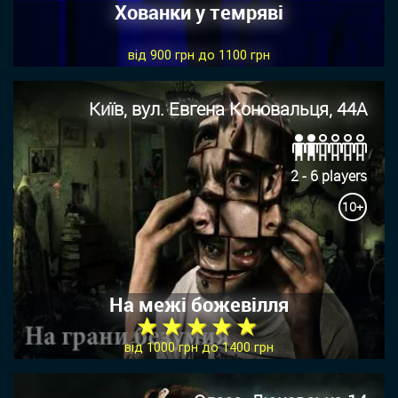
Хованки у темряві
від 900 грн до 1100 грн
Київ, вул. Евгена Коновальця, 44А
2 - 6 players
10+
На межі божевілля
★ ★ ★ ★ ★
від 1000 грн до 1400 грн