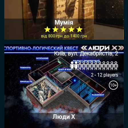
Мумія
★ ★ ★ ★ ★
від 800 грн до 1400 грн
Київ, вул. Декабристів, 2
2 - 12 players
10+
Люди Х