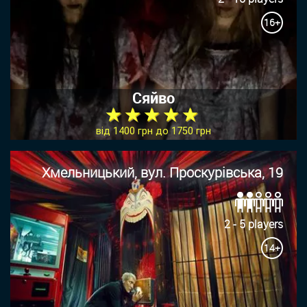
16+
Сяйво
★ ★ ★ ★ ★
від 1400 грн до 1750 грн
Хмельницький, вул. Проскурівська, 19
2 - 5 players
14+