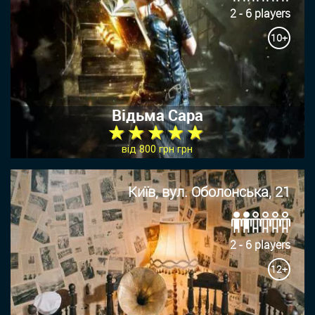
2 - 6 players
10+
Відьма Сара
★ ★ ★ ★ ★
від 800 грн грн
Київ, вул. Оболонська, 21
2 - 6 players
12+