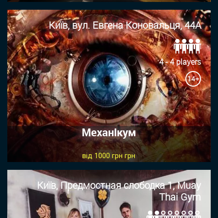
Київ, вул. Евгена Коновальця, 44А
4 - 4 players
14+
МеханІкум
від 1000 грн грн
Київ, Предмостная слободка 1, Muay
Thai Gym