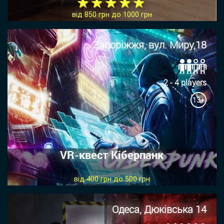
★ ★ ★ ★ ★
від 850 грн до 1000 грн
Запоріжжя, вул. Миру,18
2 - 4 players
13+
VR-квест Кіберпанк
від 400 грн до 500 грн
Одеса, Дюківська 14