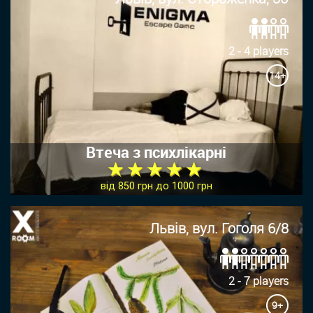
2 - 4 players
14+
Втеча з психлікарні
★ ★ ★ ★ ★
від 850 грн до 1000 грн
Львів, вул. Гоголя 6/8
2 - 7 players
9+