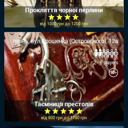
Прокляття чорної перлини
★ ★ ★ ★
від 1000 грн до 1200 грн
Ірпінь, вул.Єрошенка (Островского), 12а
2 - 6 players
10+
Таємниця престолів
★ ★ ★ ★ ★
від 800 грн до 1100 грн