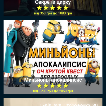
Секрети цирку
★ ★ ★ ★ ★
від 360 грн до 1080 грн
Запоріжжя, б. Центральный, 20
2 - 6 players
12+
Миньйоны апокалипсис
★ ★ ★ ★ ★
від 1200 грн до 2050 грн
Львів, вул. Стороженка, 30