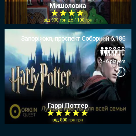
Мишоловка
★ ★ ★ ★
від 900 грн до 1100 грн
Запоріжжя, проспект Соборний б.186
2 - 6 players
8+
Гаррі Поттер
★ ★ ★ ★ ★
від 800 грн грн