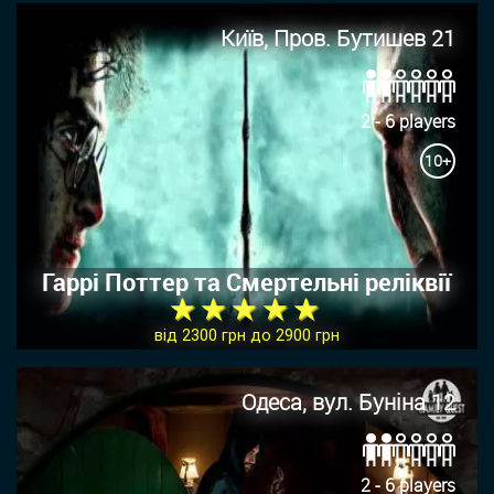
Київ, Пров. Бутишев 21
2 - 6 players
10+
Гаррі Поттер та Смертельні реліквії
★ ★ ★ ★ ★
від 2300 грн до 2900 грн
Одеса, вул. Буніна 12
2 - 6 players