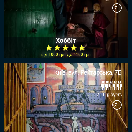
7+
Хоббіт
★ ★ ★ ★ ★
від 1000 грн до 1100 грн
Київ, вул. Рейтарська, 7Б
2 - 5 players
7+