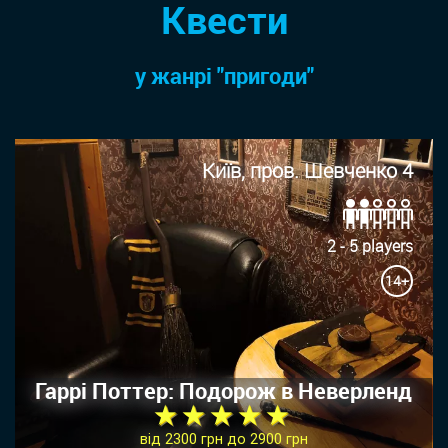
Квести
у жанрi "пригоди"
Київ, пров. Шевченко 4
2 - 5 players
14+
Гаррі Поттер: Подорож в Неверленд
★ ★ ★ ★ ★
від 2300 грн до 2900 грн