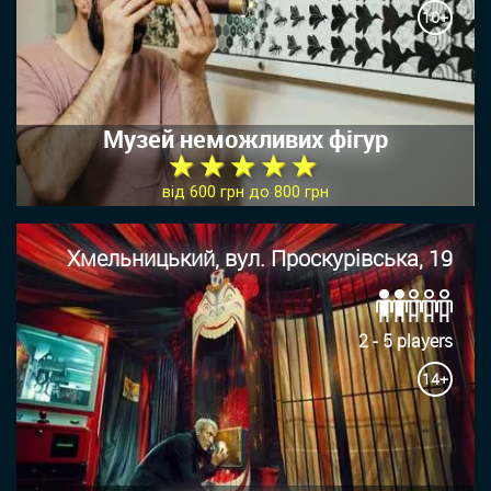
10+
Музей неможливих фігур
★ ★ ★ ★ ★
від 600 грн до 800 грн
Хмельницький, вул. Проскурівська, 19
2 - 5 players
14+