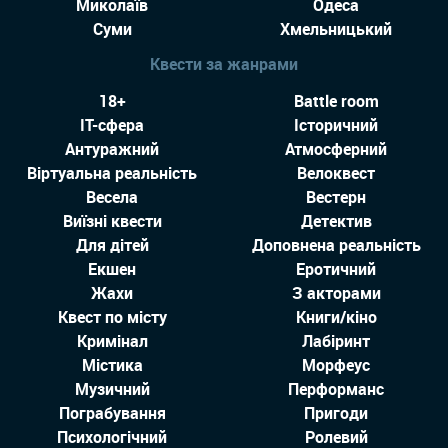
Миколаїв
Одеса
Суми
Хмельницький
Квести за жанрами
18+
Battle room
IT-сфера
Історичний
Антуражний
Атмосферний
Віртуальна реальність
Велоквест
Весела
Вестерн
Виїзні квести
Детектив
Для дітей
Доповнена реальність
Екшен
Еротичний
Жахи
З акторами
Квест по місту
Книги/кіно
Кримінал
Лабіринт
Містика
Морфеус
Музичний
Перформанс
Пограбування
Пригоди
Психологічний
Ролевий