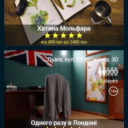
Хатина Мольфара
★ ★ ★ ★ ★
від 800 грн до 2400 грн
Львів, вул. Стороженка, 30
2 - 5 players
14+
Одного разу в Лондоні