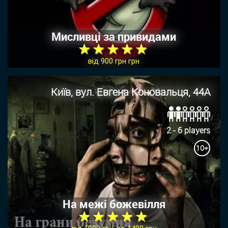
Мисливці за привидами
★ ★ ★ ★ ★
від 900 грн грн
Київ, вул. Евгена Коновальця, 44А
2 - 6 players
10+
На межі божевілля
★ ★ ★ ★ ★