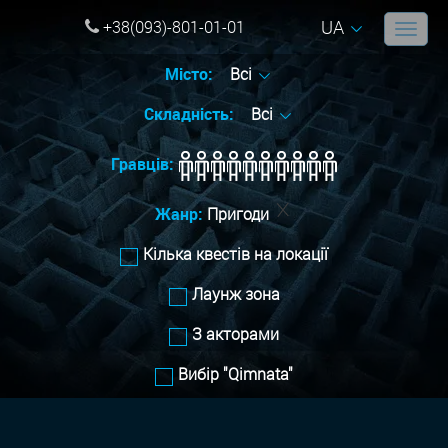
UA
+38(093)-801-01-01
Місто:
Всі
Складність:
Всі
Гравців:
Жанр:
Пригоди
Кілька квестів на локації
Лаунж зона
З акторами
Вибір "Qimnata"