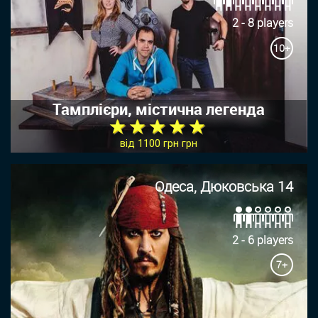
2 - 8 players
10+
Тамплієри, містична легенда
★ ★ ★ ★ ★
від 1100 грн грн
Одеса, Дюковська 14
2 - 6 players
7+