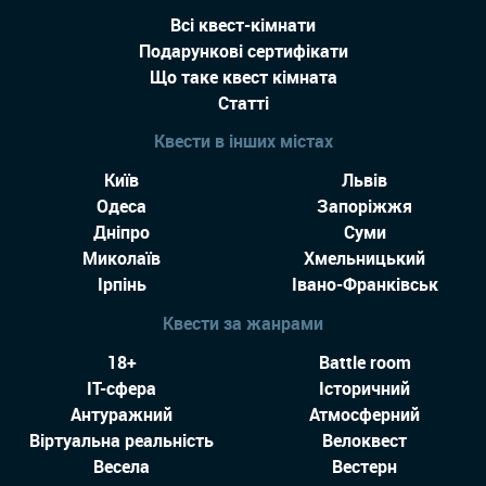
Всі квест-кімнати
Подарункові сертифікати
Що таке квест кімната
Статті
Квести в інших містах
Київ
Львів
Одеса
Запоріжжя
Дніпро
Суми
Миколаїв
Хмельницький
Ірпінь
Івано-Франківськ
Квести за жанрами
18+
Battle room
IT-сфера
Історичний
Антуражний
Атмосферний
Віртуальна реальність
Велоквест
Весела
Вестерн