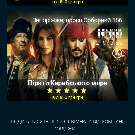
від 800 грн грн
Запоріжжя, просп.Соборний 186
2 - 6 players
8+
Пірати Карибського моря
★ ★ ★ ★ ★
від 800 грн грн
ПОДИВИТИСЯ ІНШІ КВЕСТ КІМНАТИ ВІД КОМПАНІЇ
"ОРІДЖИН"