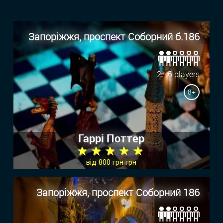
Запоріжжя, проспект Соборний б.186
2 - 6 players
8+
Гаррі Поттер
★ ★ ★ ★ ★
від 800 грн грн
Запоріжжя, проспект Соборний 186