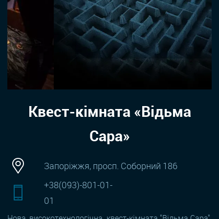
Квест-кімната «Відьма
Сара»
Запоріжжя, просп. Соборний 186
+38(093)-801-01-
01
Нова, високотехнологічна, квест-кімната "Відьма Сара",