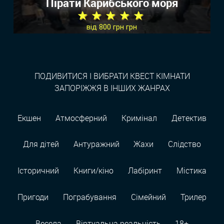
Пірати Карибського моря
★ ★ ★ ★ ★
від 800 грн грн
ПОДИВИТИСЯ І ВИБРАТИ КВЕСТ КІМНАТИ
ЗАПОРІЖЖЯ В ІНШИХ ЖАНРАХ
Екшен
Атмосферний
Кримінал
Детектив
Для дітей
Антуражний
Жахи
Слідство
Історичний
Книги/кіно
Лабіринт
Містика
Пригоди
Пограбування
Сімейний
Трилер
Весела
Віртуальна реальність
18+