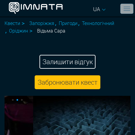
UA
Квести
Запоріжжя
Пригоди
Технологiчний
Оріджин
Відьма Сара
Залишити відгук
Забронювати квест