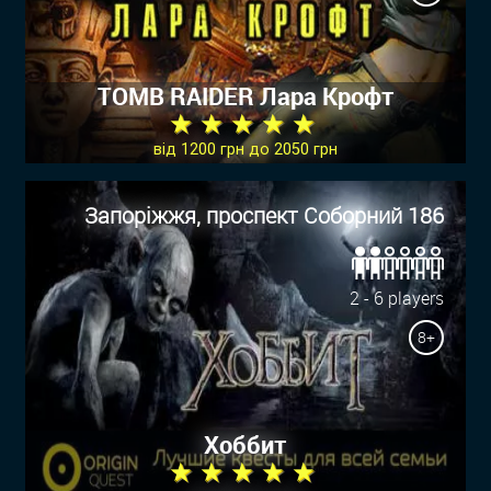
TOMB RAIDER Лара Крофт
★ ★ ★ ★ ★
від 1200 грн до 2050 грн
Запоріжжя, проспект Соборний 186
2 - 6 players
8+
Хоббит
★ ★ ★ ★ ★