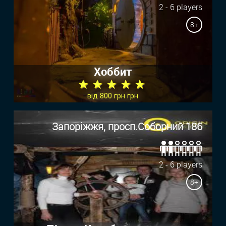
2 - 6 players
8+
Хоббит
★ ★ ★ ★ ★
від 800 грн грн
Запоріжжя, просп.Соборний 186
2 - 6 players
8+