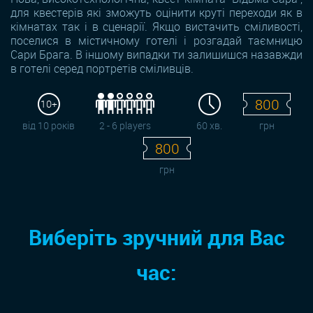
для квестерів які зможуть оцінити круті переходи як в
кімнатах так і в сценарії. Якщо вистачить сміливості,
поселися в містичному готелі і розгадай таємницю
Сари Брага. В іншому випадки ти залишишся назавжди
в готелі серед портретів сміливців.
800
10+
від 10 років
2 - 6 players
60 хв.
грн
800
грн
Виберіть зручний для Вас
час: