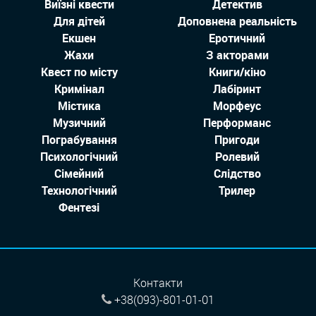
Виїзні квести
Детектив
Для дітей
Доповнена реальність
Екшен
Еротичний
Жахи
З акторами
Квест по місту
Книги/кіно
Кримінал
Лабіринт
Містика
Морфеус
Музичний
Перформанс
Пограбування
Пригоди
Психологічний
Ролевий
Сімейний
Слідство
Технологiчний
Трилер
Фентезі
Контакти
+38(093)-801-01-01