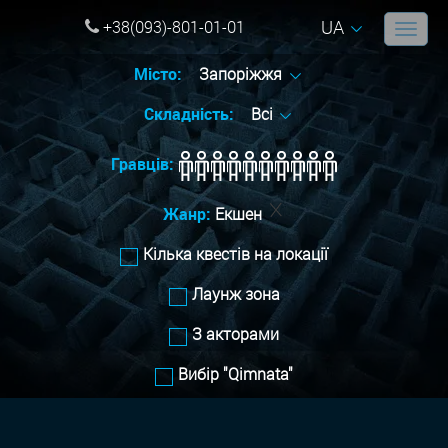
UA
+38(093)-801-01-01
Місто:
Запоріжжя
Складність:
Всі
Гравців:
Жанр:
Екшен
Кілька квестів на локації
Лаунж зона
З акторами
Вибір "Qimnata"