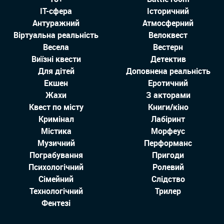
IT-сфера
Історичний
Антуражний
Атмосферний
Віртуальна реальність
Велоквест
Весела
Вестерн
Виїзні квести
Детектив
Для дітей
Доповнена реальність
Екшен
Еротичний
Жахи
З акторами
Квест по місту
Книги/кіно
Кримінал
Лабіринт
Містика
Морфеус
Музичний
Перформанс
Пограбування
Пригоди
Психологічний
Ролевий
Сімейний
Слідство
Технологiчний
Трилер
Фентезі