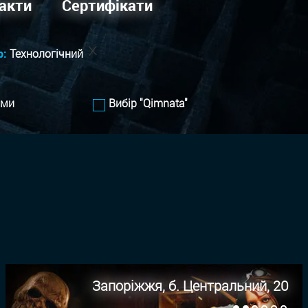
акти
Сертифікати
р:
Технологiчний
ами
Вибір "Qimnata"
Запоріжжя, б. Центральний, 20