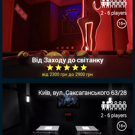
2 - 6 players
16+
Від Заходу до світанку
★ ★ ★ ★ ★
від 2300 грн до 2900 грн
Київ, вул. Саксаганського 63/28
2 - 6 players
16+