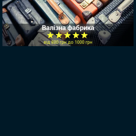
Валізна фабрика
★ ★ ★ ★ ★
від 800 грн до 1000 грн