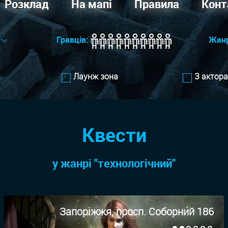
Розклад
На мапі
Правила
Конт
Гравців:
Жан
Лаунж зона
З актор
Квести
у жанрi "технологiчний"
Запоріжжя, просп. Соборний 186