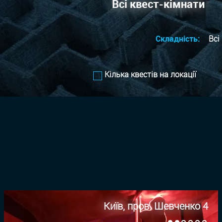
Всі квест-кімнати
Складність:
Всі
Кілька квестів на локації
Київ, пров. Шевченко 4