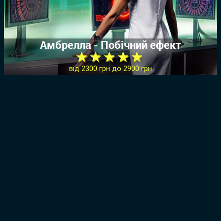
Амбрелла - Побічний ефект
★ ★ ★ ★ ★
від 2300 грн до 2900 грн