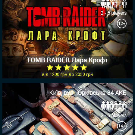
2 - 6 players
12+
TOMB RAIDER Лара Крофт
★ ★ ★ ★ ★
від 1200 грн до 2050 грн
Київ, вул. Юрківська 34 АКБ
2 - 6 players
14+