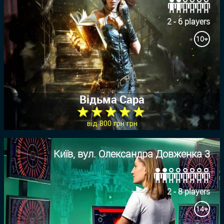
2 - 6 players
10+
Відьма Сара
★ ★ ★ ★ ★
від 800 грн грн
Київ, вул. Олександра Довженка 3
2 - 8 players
14+