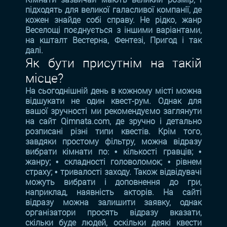
підходять для великої галасливої компанії, де
кожен знайде собі справу. Не рідко, жанр
Веселощі поєднується з іншими варіантами,
на кшталт Вестерна, Фентезі, Пригод і так
далі.
Як бути присутнім на такій
місце?
На сьогоднішній день в кожному місті можна
відшукати не один квест-рум. Однак для
вашої зручності ми рекомендуємо заглянути
на сайт Qimnata.com, де зручно і детально
розписані різні типи квестів. Крім того,
завдяки простому фільтру, можна відразу
вибрати кімнати по: • кількості гравців; •
жанру; • складності головоломок; • рівнем
страху; • тривалості заходу. Також відвідувачі
можуть вибрати і доповнення до гри,
наприклад, наявність акторів. На сайті
відразу можна залишити заявку, однак
організатори просять відразу вказати,
скільки буде людей, оскільки деякі квести