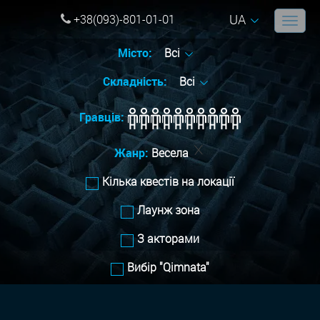
UA
+38(093)-801-01-01
Місто:
Всі
Складність:
Всі
Гравців:
Жанр:
Весела
Кілька квестів на локації
Лаунж зона
З акторами
Вибір "Qimnata"