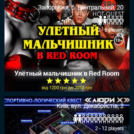
Запоріжжя, б. Центральний, 20
2 - 6 players
18+
Улётный мальчишник в Red Room
★ ★ ★ ★ ★
від 1200 грн до 2050 грн
Київ, вул. Декабристів, 2
2 - 12 players