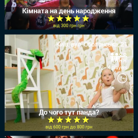
Кімната на день народження
★ ★ ★ ★ ★
від 300 грн грн
Київ, вул. Оболонська, 21
2 - 4 players
8+
До чого тут панда?
★ ★ ★ ★ ★
від 600 грн до 800 грн