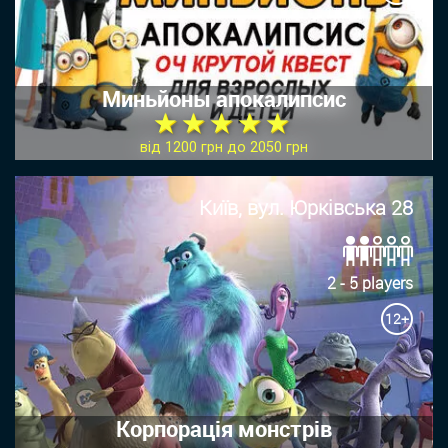
Миньйоны апокалипсис
★ ★ ★ ★ ★
від 1200 грн до 2050 грн
Київ, вул. Юрківська 28
2 - 5 players
12+
Корпорація монстрів