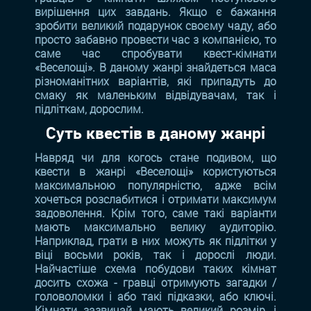
вирішення цих завдань. Якщо є бажання
зробити великий подарунок своєму чаду, або
просто забавно провести час з компанією, то
саме час спробувати квест-кімнати
«Веселощі». В даному жанрі знайдеться маса
різноманітних варіантів, які припадуть до
смаку як маленьким відвідувачам, так і
підліткам, дорослим.
Суть квестів в даному жанрі
Навряд чи для когось стане подивом, що
квести в жанрі «Веселощі» користуються
максимальною популярністю, адже всім
хочеться розслабитися і отримати максимум
задоволення. Крім того, саме такі варіанти
мають максимально велику аудиторію.
Наприклад, грати в них можуть як підлітки у
віці восьми років, так і дорослі люди.
Найчастіше схема побудови таких кімнат
досить схожа - гравці отримують загадки /
головоломки і або такі підказки, або ключі.
Кімнати зазвичай мають великий розмір, і