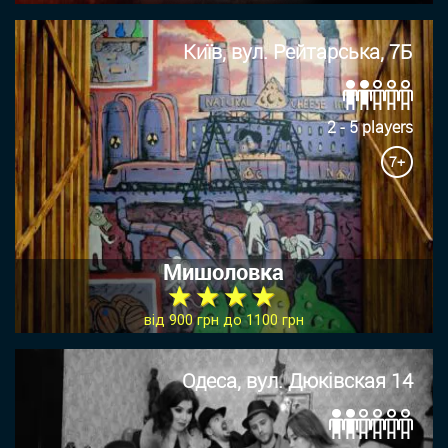
Київ, вул. Рейтарська, 7Б
2 - 5 players
7+
Мишоловка
★ ★ ★ ★
від 900 грн до 1100 грн
Одеса, вул. Дюківская 14