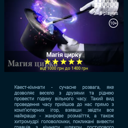
2 - 6 players
10+
Магія цирку
★ ★ ★ ★ ★
від 1000 грн до 1400 грн
Квест-кімнати - сучасне розвага, яке
дозволяє весело з друзями та ріднею
провести годину вільного часу. Такий вид
проведення часу прийшов до нас прямо з
комп'ютерних ігор, взявши звідти все
найкраще - жанрове розмаїття, а також
хитромудрі головоломки, покликані вивести
гравців з кімнати шляхом поступового