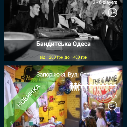
2 - 6 players
7+
Бандитська Одеса
від 1200 грн до 1400 грн
Запоріжжя, Вул. Сталеварів 15
НОВИНКА
2 - 12 players
4+