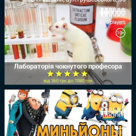
2 - 6 players
10+
Лабораторія чокнутого професора
★ ★ ★ ★ ★
від 360 грн до 1080 грн
Запоріжжя, б. Центральный, 20
2 - 6 players
12+