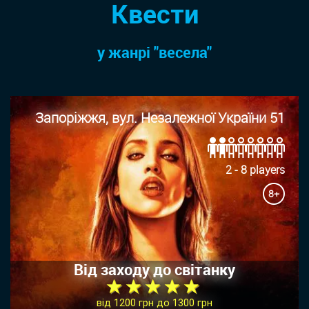
Квести
у жанрi "весела"
Запоріжжя, вул. Незалежної України 51
2 - 8 players
8+
Від заходу до світанку
★ ★ ★ ★ ★
від 1200 грн до 1300 грн