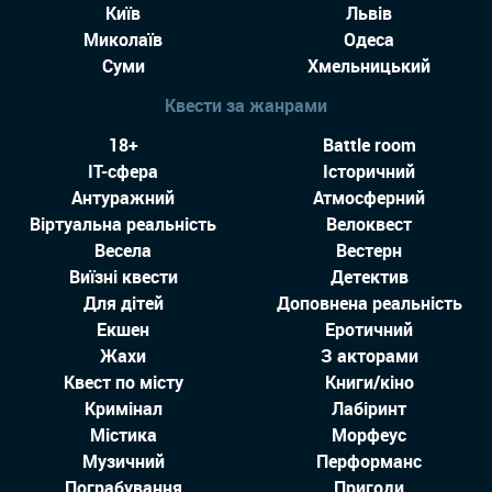
Київ
Львів
Миколаїв
Одеса
Суми
Хмельницький
Квести за жанрами
18+
Battle room
IT-сфера
Історичний
Антуражний
Атмосферний
Віртуальна реальність
Велоквест
Весела
Вестерн
Виїзні квести
Детектив
Для дітей
Доповнена реальність
Екшен
Еротичний
Жахи
З акторами
Квест по місту
Книги/кіно
Кримінал
Лабіринт
Містика
Морфеус
Музичний
Перформанс
Пограбування
Пригоди