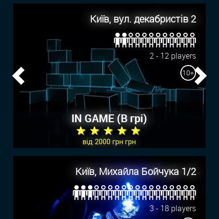
Київ, вул. декабристів 2
2 - 12 players
10+
Previous
Ne
IN GAME (В грi)
★ ★ ★ ★ ★
від 2000 грн грн
Київ, Михайла Бойчука 1/2
3 - 18 players