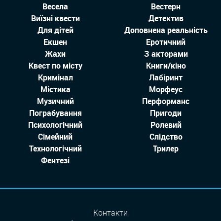
Весела
Вестерн
Виїзні квести
Детектив
Для дітей
Доповнена реальність
Екшен
Еротичний
Жахи
З акторами
Квест по місту
Книги/кіно
Кримінал
Лабіринт
Містика
Морфеус
Музичний
Перформанс
Пограбування
Пригоди
Психологічний
Ролевий
Сімейний
Слідство
Технологiчний
Трилер
Фентезі
Контакти