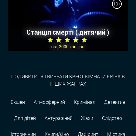
10+
Станція смерті ( дитячий )
★ ★ ★ ★ ★
від 2000 грн грн
ПОДИВИТИСЯ І ВИБРАТИ КВЕСТ КІМНАТИ КИЇВА В
ІНШИХ ЖАНРАХ
Екшен
Атмосферний
Кримінал
Детектив
Для дітей
Антуражний
Жахи
Слідство
Історичний
Книги/кіно
Лабіринт
Містика