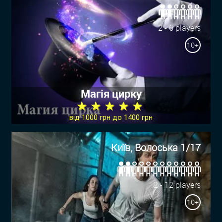
2 - 6 players
10+
Магія цирку
★ ★ ★ ★ ★
від 1000 грн до 1400 грн
Київ, Волоська 1/17
2 - 12 players
10+