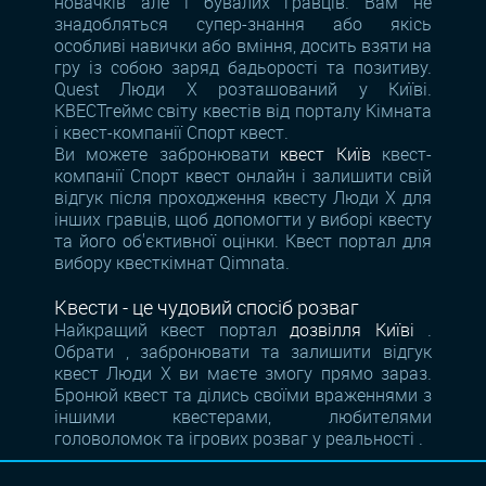
новачків але і бувалих гравців. Вам не
знадобляться супер-знання або якісь
особливі навички або вміння, досить взяти на
гру із собою заряд бадьорості та позитиву.
Quest Люди Х розташований у Київі.
КВЕСТгеймс світу квестів від порталу Кімната
і квест-компанії Спорт квест.
Ви можете забронювати
квест Київ
квест-
компанії Спорт квест онлайн і залишити свій
відгук після проходження квесту Люди Х для
інших гравців, щоб допомогти у виборі квесту
та його об'єктивної оцінки. Квест портал для
вибору квесткімнат Qimnata.
Квести - це чудовий спосіб розваг
Найкращий квест портал
дозвілля Київі
.
Обрати , забронювати та залишити відгук
квест Люди Х ви маєте змогу прямо зараз.
Бронюй квест та ділись своїми враженнями з
іншими квестерами, любителями
головоломок та ігрових розваг у реальності .