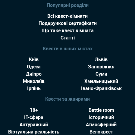
Популярні розділи
Всі квест-кімнати
Подарункові сертифікати
Що таке квест кімната
Статті
Квести в інших містах
Київ
Львів
Одеса
Запоріжжя
Дніпро
Суми
Миколаїв
Хмельницький
Ірпінь
Івано-Франківськ
Квести за жанрами
18+
Battle room
IT-сфера
Історичний
Антуражний
Атмосферний
Віртуальна реальність
Велоквест