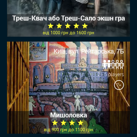
Треш-Квач або Треш-Сало экшн гра
★ ★ ★ ★ ★
від 1000 грн до 1600 грн
Київ, вул. Рейтарська, 7Б
2 - 5 players
7+
Мишоловка
★ ★ ★ ★
від 900 грн до 1100 грн