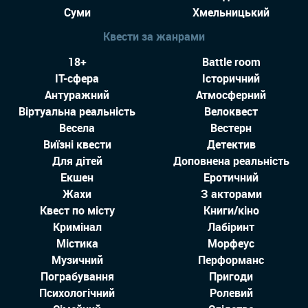
Суми
Хмельницький
Квести за жанрами
18+
Battle room
IT-сфера
Історичний
Антуражний
Атмосферний
Віртуальна реальність
Велоквест
Весела
Вестерн
Виїзні квести
Детектив
Для дітей
Доповнена реальність
Екшен
Еротичний
Жахи
З акторами
Квест по місту
Книги/кіно
Кримінал
Лабіринт
Містика
Морфеус
Музичний
Перформанс
Пограбування
Пригоди
Психологічний
Ролевий