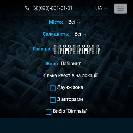
UA
+38(093)-801-01-01
Місто:
Всі
Складність:
Всі
Гравців:
Жанр:
Лабіринт
Кілька квестів на локації
Лаунж зона
З акторами
Вибір "Qimnata"