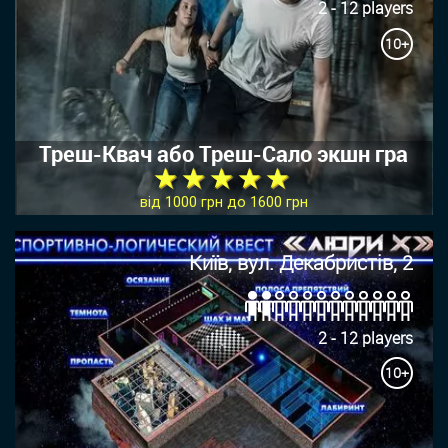
2 - 12 players
10+
Треш-Квач або Треш-Сало экшн гра
★ ★ ★ ★ ★
від 1000 грн до 1600 грн
Київ, вул. Декабристів, 2
2 - 12 players
10+