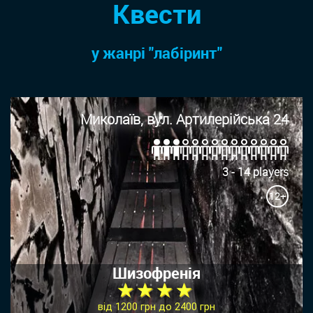
Квести
у жанрi "лабіринт"
Миколаїв, вул. Артилерійська 24
3 - 14 players
12+
Шизофренія
★ ★ ★ ★
від 1200 грн до 2400 грн