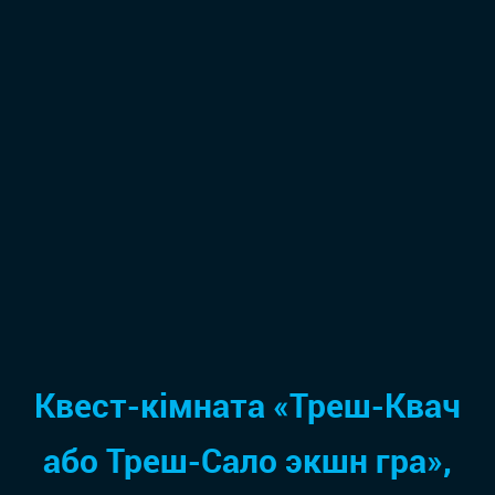
Квест-кімната «Треш-Квач
або Треш-Сало экшн гра»,