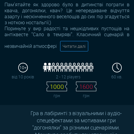
Пам'ятайте як здорово було в дитинстві пограти в
квача, догонялки, квач? Це непередаване відчуття
азарту і нескінченного веселощів до сих пір згадується
з ноткою ностальгії;)
Пориньте у вир радості та нешкідливих пустощів на
антіквесте "Сало в темряві". Класичний сценарій в
незвичайній атмосфері
Читати далі
10+
від 10 років
2 - 12 players
60 хв.
1000
1600
грн
грн
​Гра в лабіринті з візуальними і аудіо-
спецефектами за мотивами гри
"догонялки" за різними сценаріями.