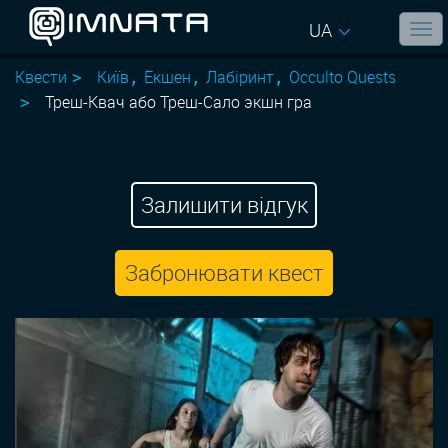
UA
Квести
Київ
Екшен
Лабіринт
Occulto Quests
Треш-Квач або Треш-Сало экшн гра
Залишити відгук
Забронювати квест