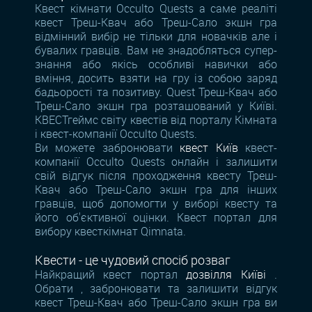
Квест кімнати Occulto Quests а саме реаліті
квест Треш-Квач або Треш-Сало экшн гра
відмінний вибір не тільки для новачків але і
бувалих гравців. Вам не знадобляться супер-
знання або якісь особливі навички або
вміння, досить взяти на гру із собою заряд
бадьорості та позитиву. Quest Треш-Квач або
Треш-Сало экшн гра розташований у Київі.
КВЕСТгеймс світу квестів від порталу Кімната
і квест-компанії Occulto Quests.
Ви можете забронювати
квест Київ
квест-
компанії Occulto Quests онлайн і залишити
свій відгук після проходження квесту Треш-
Квач або Треш-Сало экшн гра для інших
гравців, щоб допомогти у виборі квесту та
його об'єктивної оцінки. Квест портал для
вибору квесткімнат Qimnata.
Квести - це чудовий спосіб розваг
Найкращий квест портал
дозвілля Київі
.
Обрати , забронювати та залишити відгук
квест Треш-Квач або Треш-Сало экшн гра ви