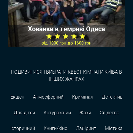
14+
Хованки в темряві Одеса
★ ★ ★ ★ ★
від 1000 грн до 1600 грн
ПОДИВИТИСЯ І ВИБРАТИ КВЕСТ КІМНАТИ КИЇВА В
ІНШИХ ЖАНРАХ
Екшен
Атмосферний
Кримінал
Детектив
Для дітей
Антуражний
Жахи
Слідство
Історичний
Книги/кіно
Лабіринт
Містика