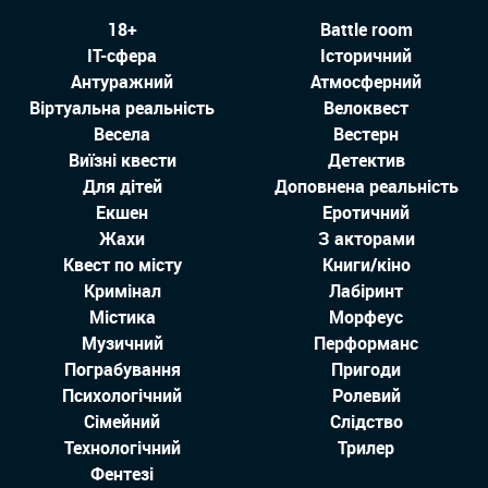
18+
Battle room
IT-сфера
Історичний
Антуражний
Атмосферний
Віртуальна реальність
Велоквест
Весела
Вестерн
Виїзні квести
Детектив
Для дітей
Доповнена реальність
Екшен
Еротичний
Жахи
З акторами
Квест по місту
Книги/кіно
Кримінал
Лабіринт
Містика
Морфеус
Музичний
Перформанс
Пограбування
Пригоди
Психологічний
Ролевий
Сімейний
Слідство
Технологiчний
Трилер
Фентезі