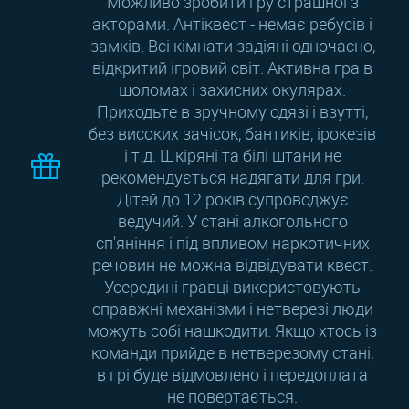
Можливо зробити гру страшної з
акторами. Антіквест - немає ребусів і
замків. Всі кімнати задіяні одночасно,
відкритий ігровий світ. Активна гра в
шоломах і захисних окулярах.
Приходьте в зручному одязі і взутті,
без високих зачісок, бантиків, ірокезів
і т.д. Шкіряні та білі штани не
рекомендується надягати для гри.
Дітей до 12 років супроводжує
ведучий. У стані алкогольного
сп'яніння і під впливом наркотичних
речовин не можна відвідувати квест.
Усередині гравці використовують
справжні механізми і нетверезі люди
можуть собі нашкодити. Якщо хтось із
команди прийде в нетверезому стані,
в грі буде відмовлено і передоплата
не повертається.