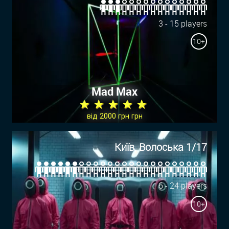
3 - 15 players
10+
Mad Max
★ ★ ★ ★ ★
від 2000 грн грн
Київ, Волоська 1/17
6 - 24 players
10+