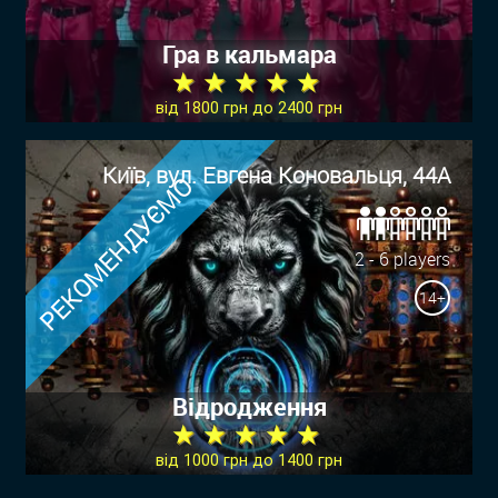
Гра в кальмара
★ ★ ★ ★ ★
від 1800 грн до 2400 грн
Київ, вул. Евгена Коновальця, 44А
РЕКОМЕНДУЄМО
2 - 6 players
14+
Відродження
★ ★ ★ ★ ★
від 1000 грн до 1400 грн