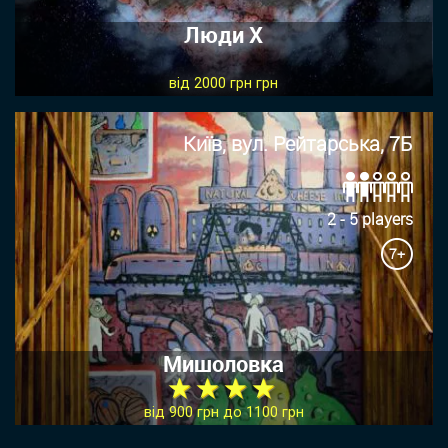
Люди Х
від 2000 грн грн
Київ, вул. Рейтарська, 7Б
2 - 5 players
7+
Мишоловка
★ ★ ★ ★
від 900 грн до 1100 грн