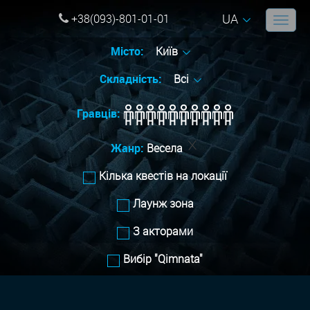
UA
+38(093)-801-01-01
Місто:
Київ
Складність:
Всі
Гравців:
Жанр:
Весела
Кілька квестів на локації
Лаунж зона
З акторами
Вибір "Qimnata"