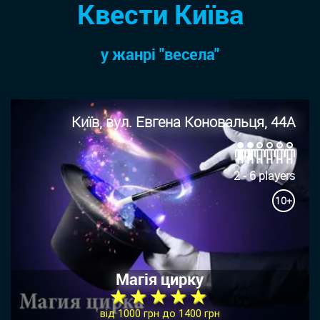
Квести Київа
у жанрi "весела"
Київ, вул. Евгена Коновальця, 44А
2 - 6 players
10+
Магія цирку
★ ★ ★ ★ ★
від 1000 грн до 1400 грн