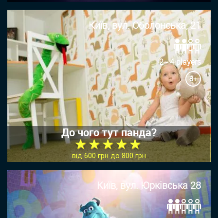
Київ, вул. Оболонська, 21
2 - 4 players
8+
До чого тут панда?
★ ★ ★ ★ ★
від 600 грн до 800 грн
Київ, вул. Юрківська 28