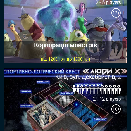
2 - 5 players
12+
Корпорація монстрів
від 1200 грн до 1300 грн
Київ, вул. Декабристів, 2
2 - 12 players
10+