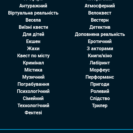
Антуражний
Атмосферний
Віртуальна реальність
Велоквест
Весела
Вестерн
Виїзні квести
Детектив
Для дітей
Доповнена реальність
Екшен
Еротичний
Жахи
З акторами
Квест по місту
Книги/кіно
Кримінал
Лабіринт
Містика
Морфеус
Музичний
Перформанс
Пограбування
Пригоди
Психологічний
Ролевий
Сімейний
Слідство
Технологiчний
Трилер
Фентезі