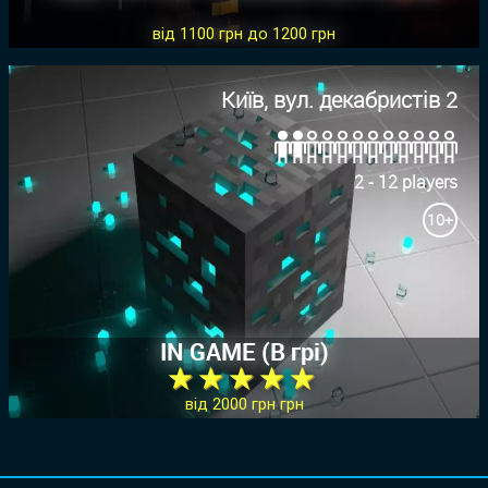
від 1100 грн до 1200 грн
Київ, вул. декабристів 2
2 - 12 players
10+
IN GAME (В грi)
★ ★ ★ ★ ★
від 2000 грн грн