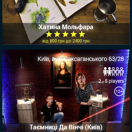
Хатина Мольфара
★ ★ ★ ★ ★
від 800 грн до 2400 грн
Київ, вул. Саксаганського 63/28
2 - 5 players
12+
Таємниці Да Вінчі (Київ)