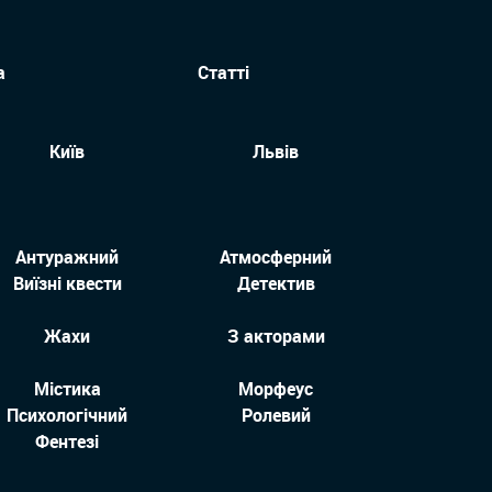
а
Статті
Київ
Львів
Антуражний
Атмосферний
Виїзні квести
Детектив
Жахи
З акторами
Містика
Морфеус
Психологічний
Ролевий
Фентезі