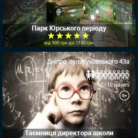
Парк Юрського періоду
★ ★ ★ ★ ★
від 900 грн до 1100 грн
Дніпро, вул.Жуковського 43а
2 - 10 players
9+
Таємниця директора школи