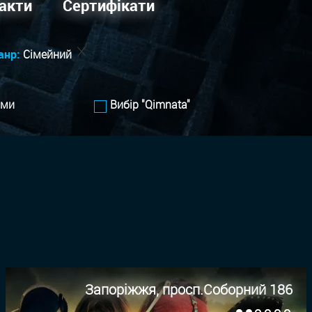
акти
Сертифікати
анр:
Сімейний
ами
Вибір "Qimnata"
Запоріжжя, просп.Соборний 186