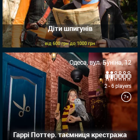
Діти шпигунів
від 600 грн до 1000 грн
Одеса, вул. Буніна, 12
2 - 6 players
7+
Гаррі Поттер. таємниця крестража