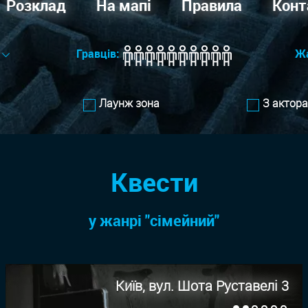
Розклад
На мапі
Правила
Конт
Гравців:
Ж
Лаунж зона
З актор
Квести
у жанрi "сімейний"
Київ, вул. Шота Руставелі 3