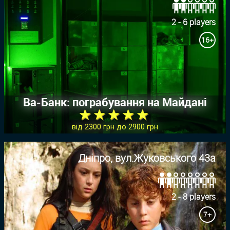
2 - 6 players
16+
Ва-Банк: пограбування на Майдані
★ ★ ★ ★ ★
від 2300 грн до 2900 грн
Дніпро, вул.Жуковського 43а
2 - 8 players
7+