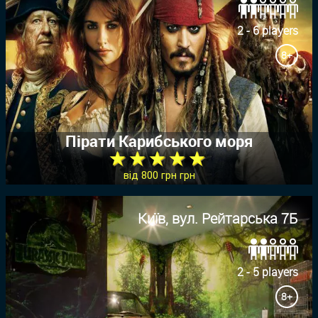
2 - 6 players
8+
Пірати Карибського моря
★ ★ ★ ★ ★
від 800 грн грн
Київ, вул. Рейтарська 7Б
2 - 5 players
8+