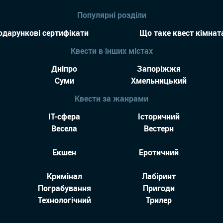
Популярні розділи
одарункові сертифікати
Що таке квест кімнат
Квести в інших містах
Дніпро
Запоріжжя
Суми
Хмельницький
Квести за жанрами
IT-сфера
Історичний
Весела
Вестерн
Екшен
Еротичний
Кримінал
Лабіринт
Пограбування
Пригоди
Технологiчний
Трилер