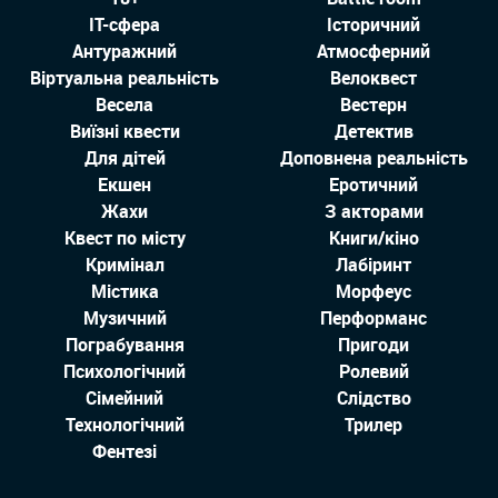
IT-сфера
Історичний
Антуражний
Атмосферний
Віртуальна реальність
Велоквест
Весела
Вестерн
Виїзні квести
Детектив
Для дітей
Доповнена реальність
Екшен
Еротичний
Жахи
З акторами
Квест по місту
Книги/кіно
Кримінал
Лабіринт
Містика
Морфеус
Музичний
Перформанс
Пограбування
Пригоди
Психологічний
Ролевий
Сімейний
Слідство
Технологiчний
Трилер
Фентезі