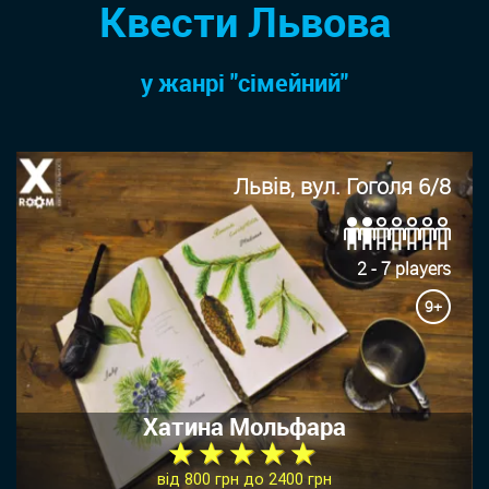
Квести Львова
у жанрi "сімейний"
Львів, вул. Гоголя 6/8
2 - 7 players
9+
Хатина Мольфара
★ ★ ★ ★ ★
від 800 грн до 2400 грн