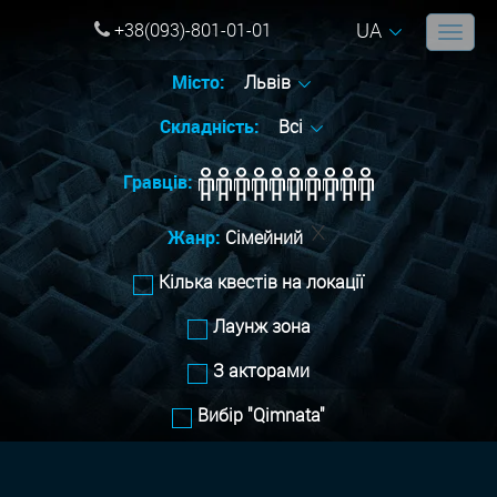
UA
+38(093)-801-01-01
Місто:
Львів
Складність:
Всі
Гравців:
Жанр:
Сімейний
Кілька квестів на локації
Лаунж зона
З акторами
Вибір "Qimnata"