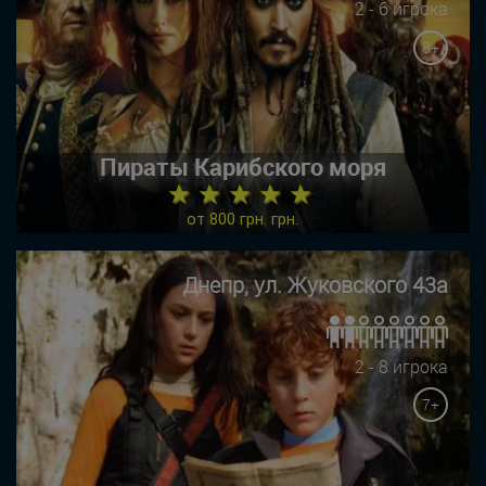
2 - 6 игрока
8+
Пираты Карибского моря
★ ★ ★ ★ ★
от 800 грн. грн.
Днепр, ул. Жуковского 43а
2 - 8 игрока
7+