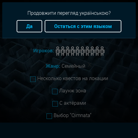
RU
+38(093)-801-01-01
Продовжити перегляд українською?
Город:
Все
Да
Остаться с этим языком
Сложность:
Все
Игроков:
Жанр:
Семейный
Несколько квестов на локации
Лаунж зона
С актёрами
Выбор "Qimnata"