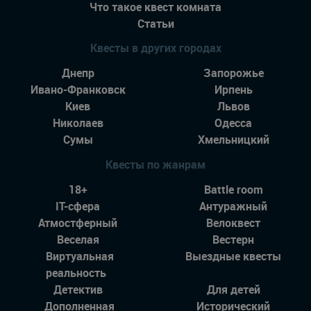
Что такое квест комната
Статьи
Квесты в других городах
Днепр
Запорожье
Ивано-Франковск
Ирпень
Киев
Львов
Николаев
Одесса
Сумы
Хмельницкий
Квесты по жанрам
18+
Battle room
IT-сфера
Антуражный
Атмостферный
Велоквест
Веселая
Вестерн
Виртуальная
Выездные квесты
реальность
Детектив
Для детей
Дополненная
Исторический