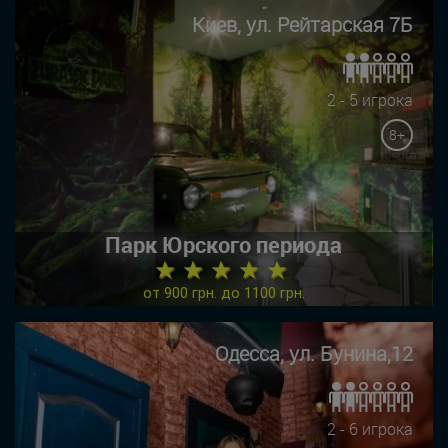
Киев, ул. Рейтарская 7Б
2 - 5 игрока
8+
Парк Юрского периода
★ ★ ★ ★ ★
от 900 грн. до 1100 грн.
Одесса, ул. Бунина,12
2 - 6 игрока