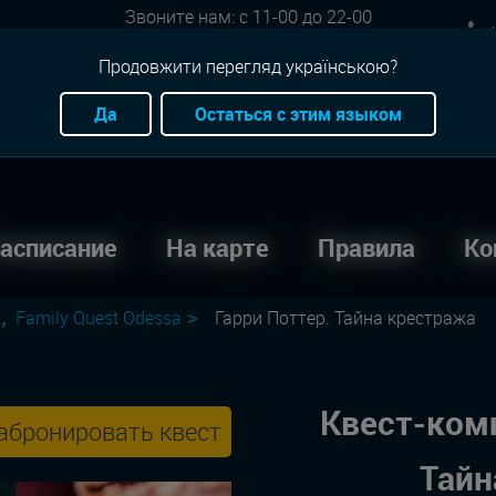
Звоните нам: с 11-00 до 22-00
+
Онлайн бронь: круглосуточно
Продовжити перегляд українською?
Да
Остаться с этим языком
асписание
На карте
Правила
Ко
Family Quest Odessa
Гарри Поттер. Тайна крестража
Квест-комн
абронировать квест
Тайн