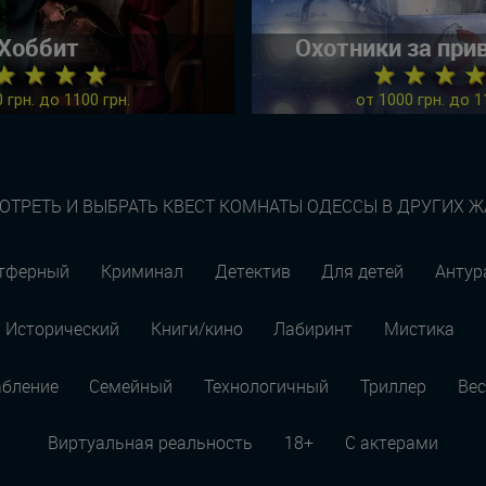
Хоббит
Охотники за пр
★ ★ ★ ★
★ ★ ★ 
 грн. до 1100 грн.
от 1000 грн. до 1
ОТРЕТЬ И ВЫБРАТЬ КВЕСТ КОМНАТЫ ОДЕССЫ В ДРУГИХ Ж
тферный
Криминал
Детектив
Для детей
Анту
Исторический
Книги/кино
Лабиринт
Мистика
абление
Семейный
Технологичный
Триллер
Вес
Виртуальная реальность
18+
С актерами