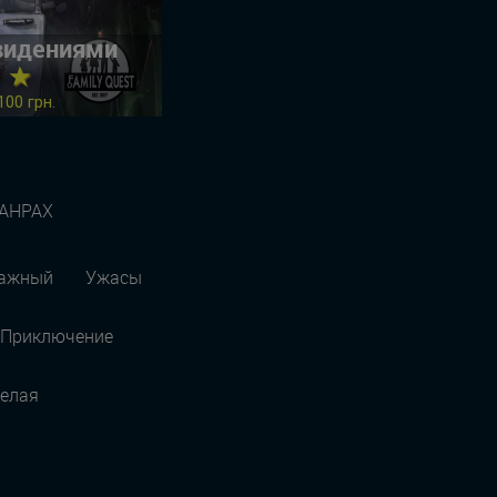
ивидениями
★ ★
100 грн.
АНРАХ
ражный
Ужасы
Приключение
елая