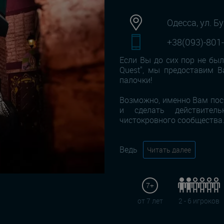
Одесса, ул. Б
+38(093)-801
Если Вы до сих пор не бы
Quest", мы предоставим 
палочки!
Возможно, именно Вам пос
и сделать действител
чистокровного сообщества
Ведь
Читать далее
7+
от 7 лет
2 - 6 игроков