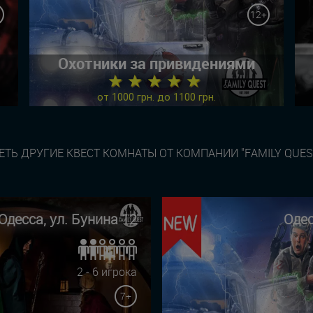
12+
Охотники за привидениями
★ ★ ★ ★ ★
от 1000 грн. до 1100 грн.
ТЬ ДРУГИЕ КВЕСТ КОМНАТЫ ОТ КОМПАНИИ "FAMILY QUES
Одесса, ул. Бунина 12
Одес
2 - 6 игрока
7+