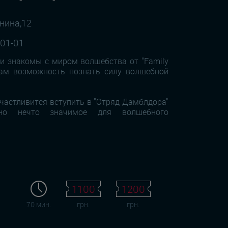
унина,12
-01-01
ли знакомы с миром волшебства от "Family
Вам возможность познать силу волшебной
частливится вступить в "Отряд Дамблдора"
ьно нечто значимое для волшебного
.
1100
1200
70 мин.
грн.
грн.