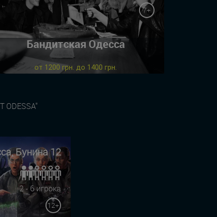
7+
Бандитская Одесса
от 1200 грн. до 1400 грн.
T ODESSA"
са, Бунина 12
2 - 6 игрока
12+