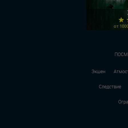
★ 
от 1000
ПОСМ
Экшен
Атмос
Следствие
Огр