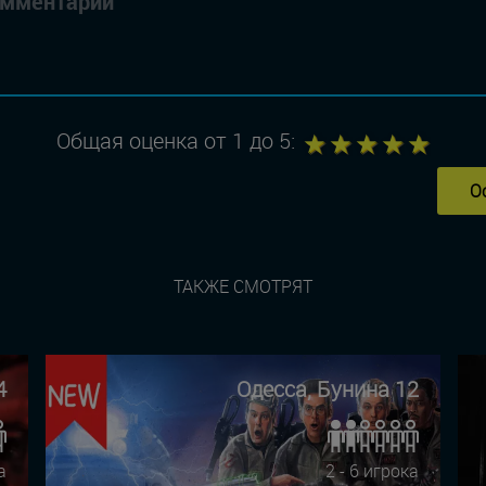
1
2
3
4
5
Общая оценка от 1 до 5:
О
ТАКЖЕ СМОТРЯТ
4
Одесса, Бунина 12
а
2 - 6 игрока