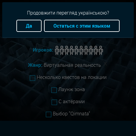
RU
+38(093)-801-01-01
Продовжити перегляд українською?
Город:
Одесса
Да
Остаться с этим языком
Сложность:
Все
Игроков:
Жанр:
Виртуальная реальность
Несколько квестов на локации
Лаунж зона
С актёрами
Выбор "Qimnata"