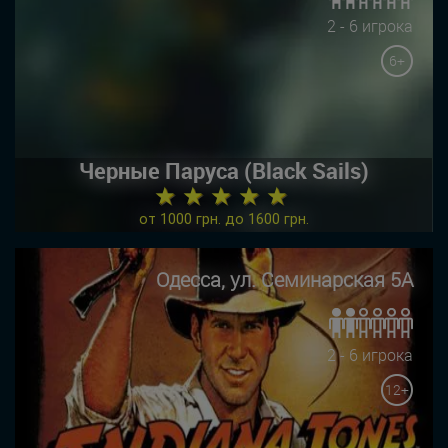
2 - 6 игрока
6+
Черные Паруса (Black Sails)
★ ★ ★ ★ ★
от 1000 грн. до 1600 грн.
Одесса, ул. Семинарская 5А
2 - 6 игрока
12+