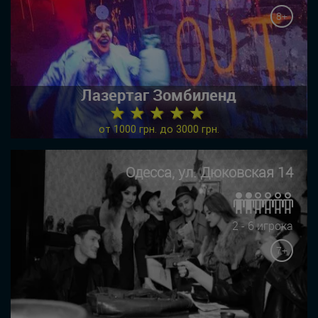
8+
Лазертаг Зомбиленд
★ ★ ★ ★ ★
от 1000 грн. до 3000 грн.
Одесса, ул. Дюковская 14
2 - 6 игрока
7+