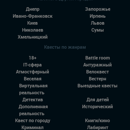
Днепр
Запорожье
Ивано-Франковск
Ирпень
Киев
Львов
Николаев
Сумы
Хмельницкий
Квесты по жанрам
18+
Battle room
IT-сфера
Антуражный
Атмостферный
Велоквест
Веселая
Вестерн
Виртуальная
Выездные квесты
реальность
Детектив
Для детей
Дополненная
Исторический
реальность
Квест по городу
Книги/кино
Криминал
Лабиринт