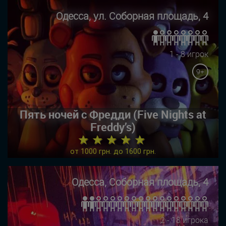
Одесса, ул. Соборная площадь, 4
1 - 8 игрок
9+
Пять ночей с Фредди (Five Nights at
Freddy’s)
★ ★ ★ ★ ★
от 1000 грн. до 1600 грн.
Одесса, Соборная площадь, 4
2 - 18 игрока