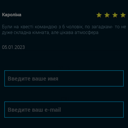
★ ★ ★ ★
Кароліна
Були на квесті командою з 6 чоловік, по загадкам- то не
дуже складна кімната, але цікава атмосфера
05.01.2023
Автор
Email