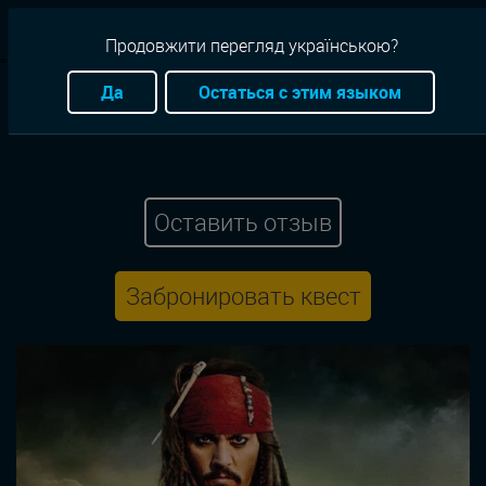
RU
Продовжити перегляд українською?
Квесты
Одесса
Приключение
Антуражный
Да
Остаться с этим языком
OQRooms
Проклятие черной жемчужины
Оставить отзыв
Забронировать квест