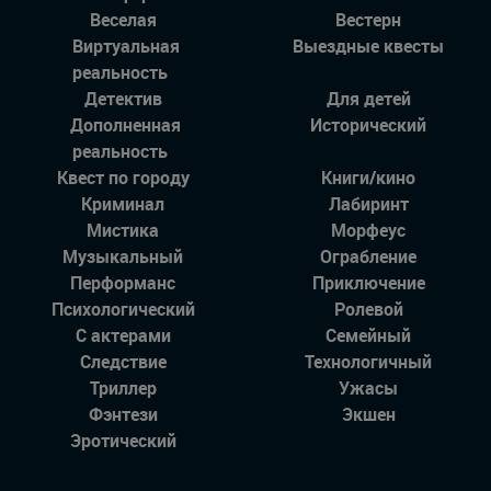
Веселая
Вестерн
Виртуальная
Выездные квесты
реальность
Детектив
Для детей
Дополненная
Исторический
реальность
Квест по городу
Книги/кино
Криминал
Лабиринт
Мистика
Морфеус
Музыкальный
Ограбление
Перформанс
Приключение
Психологический
Ролевой
С актерами
Семейный
Следствие
Технологичный
Триллер
Ужасы
Фэнтези
Экшен
Эротический