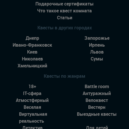
Подарочные сертификаты
Что такое квест комната
Статьи
Квесты в других городах
Днепр
Запорожье
Ивано-Франковск
Ирпень
Киев
Львов
Николаев
Сумы
Хмельницкий
Квесты по жанрам
18+
Battle room
IT-сфера
Антуражный
Атмостферный
Велоквест
Веселая
Вестерн
Виртуальная
Выездные квесты
реальность
Детектив
Для детей