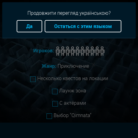
RU
+38(093)-801-01-01
Продовжити перегляд українською?
Город:
Одесса
Да
Остаться с этим языком
Сложность:
Все
Игроков:
Жанр:
Приключение
Несколько квестов на локации
Лаунж зона
С актёрами
Выбор "Qimnata"