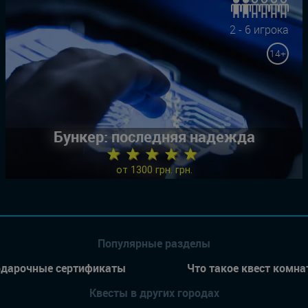
2 - 6 игрока
14+
Бункер: последняя надежда
★ ★ ★ ★ ★
от 1300 грн. грн.
Популярные разделы
дарочные сертификаты
Что такое квест комна
Квесты в других городах