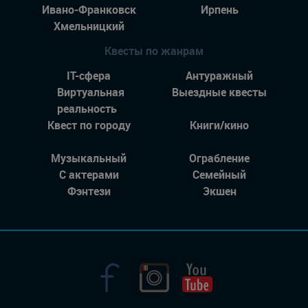
Ивано-Франковск
Ирпень
Хмельницкий
Квесты по жанрам
IT-сфера
Антуражный
Виртуальная
Выездные квесты
реальность
Квест по городу
Книги/кино
Музыкальный
Ограбление
С актерами
Семейный
Фэнтези
Экшен