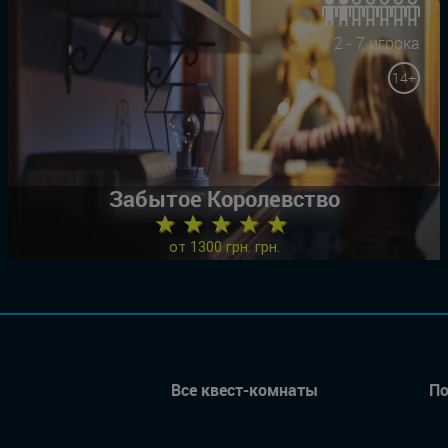
2 - 7 игрока
14+
Забытое Королевство
★ ★ ★ ★ ★
от 1300 грн. грн.
Все квест-комнаты
По