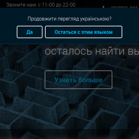
Звоните нам: с 11-00 до 22-00
+38(093)-801
Онлайн бронь: круглосуточно
Продовжити перегляд українською?
Да
Остаться с этим языком
Мы нашли для вас
осталось найти в
Узнать больше