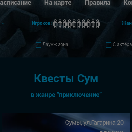
асписание
На карте
Правила
Ко
е
Игроков:
Жан
Лаунж зона
С актёр
Квесты Сум
в жанре "приключение"
Сумы, ул.Гагарина 20