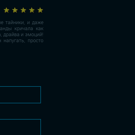
★ ★ ★ ★ ★
ые тайники, и даже
манды кричала как
, драйва и эмоций!
 напугать, просто