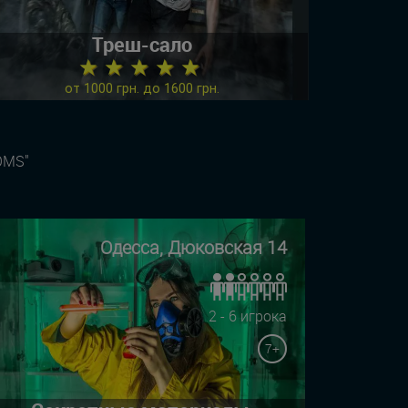
Треш-сало
★ ★ ★ ★ ★
от 1000 грн. до 1600 грн.
OMS"
Одесса, Дюковская 14
2 - 6 игрока
7+