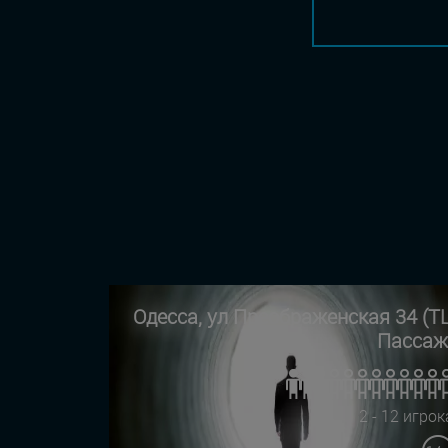
Одесса, ул Преображенская 34 (Т
Пассаж
2 - 12 игрок