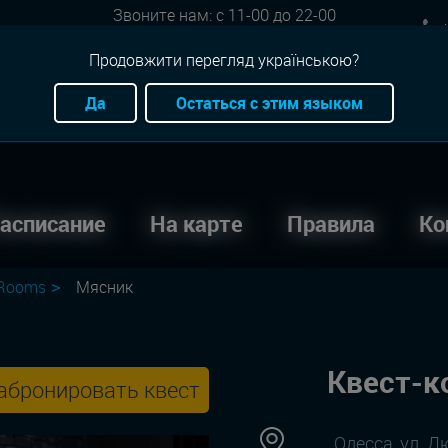
Звоните нам: с 11-00 до 22-00
+
Онлайн бронь: круглосуточно
Продовжити перегляд українською?
Да
Остаться с этим языком
асписание
На карте
Правила
Ко
Rooms
Мясник
Квест-к
абронировать квест
Одесса, ул. 