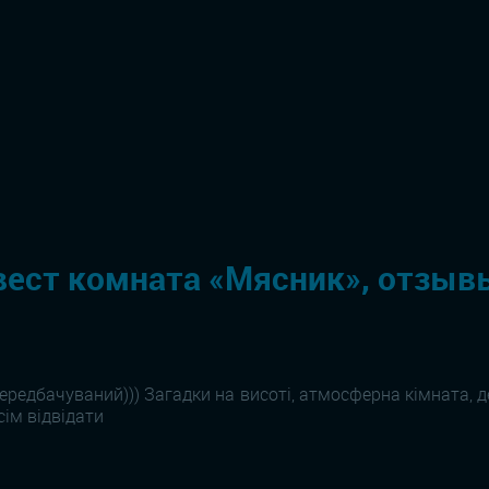
вест комната «Мясник», отзывы
передбачуваний))) Загадки на висоті, атмосферна кімната, 
сім відвідати