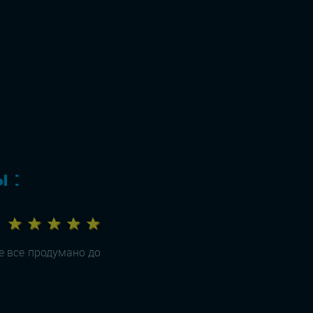
 :
★ ★ ★ ★ ★
де все продумано до