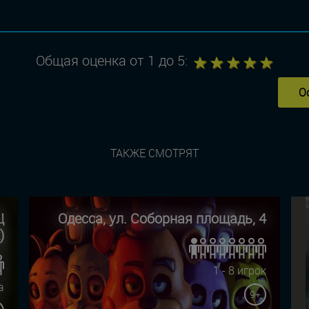
1
2
3
4
5
Общая оценка от 1 до 5:
О
ТАКЖЕ СМОТРЯТ
Ц
Одесса, ул. Соборная площадь, 4
)
1 - 8 игрок
а
9+