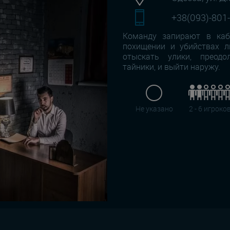
+38(093)-801
Команду запирают в каби
похищении и убийствах л
отыскать улики, преодо
тайники, и выйти наружу.
Не указано
2 - 6 игроко