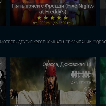
+
Пять ночей с Фредди (Five Nights
at Freddy’s)
★ ★ ★ ★ ★
от 1000 грн. до 1600 грн.
МОТРЕТЬ ДРУГИЕ КВЕСТ КОМНАТЫ ОТ КОМПАНИИ "OQRO
4
Одесса, Дюковская 14
а
2 - 6 игрока
7+