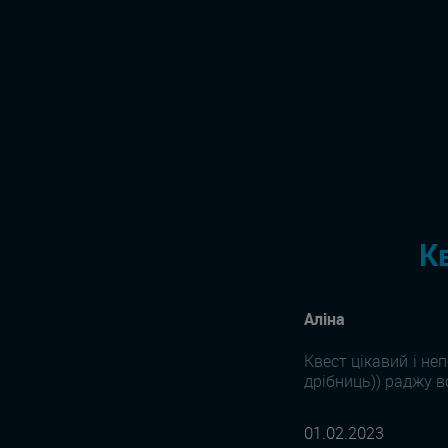
К
Аліна
Квест цікавий і не
дрібниць)) раджу в
01.02.2023