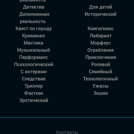
Детектив
Для детей
Дополненная
Исторический
реальность
Квест по городу
Книги/кино
Криминал
Лабиринт
Мистика
Морфеус
Музыкальный
Ограбление
Перформанс
Приключение
Психологический
Ролевой
С актерами
Семейный
Следствие
Технологичный
Триллер
Ужасы
Фэнтези
Экшен
Эротический
Контакты