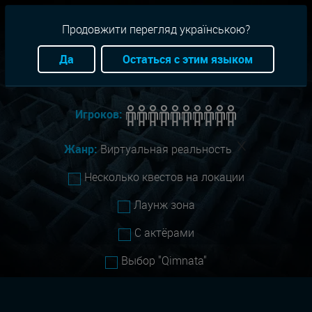
RU
+38(093)-801-01-01
Продовжити перегляд українською?
Город:
Запорожье
Да
Остаться с этим языком
Сложность:
Все
Игроков:
Жанр:
Виртуальная реальность
Несколько квестов на локации
Лаунж зона
С актёрами
Выбор "Qimnata"