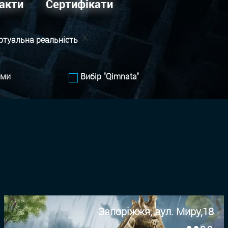
акти
Сертифікати
ртуальна реальність
ами
Вибір "Qimnata"
Запоріжжя, вул. Миру,18