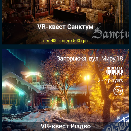
VR-квест Санктум
від 400 грн до 500 грн
Запоріжжя, вул. Миру,18
2 - 4 players
13+
VR-квест Різдво