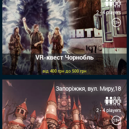
2 - 4 players
13+
VR-квест Чорнобль
від 400 грн до 500 грн
Запоріжжя, вул. Миру,18
2 - 4 players
13+