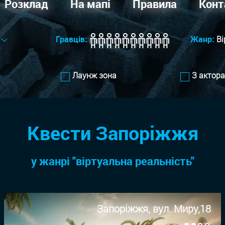
Розклад
На мапі
Правила
Конт
Гравців:
Жанр:
Ві
Лаунж зона
З актор
Квести Запоріжжя
у жанрi "віртуальна реальність"
Запоріжжя, вул. Миру,18