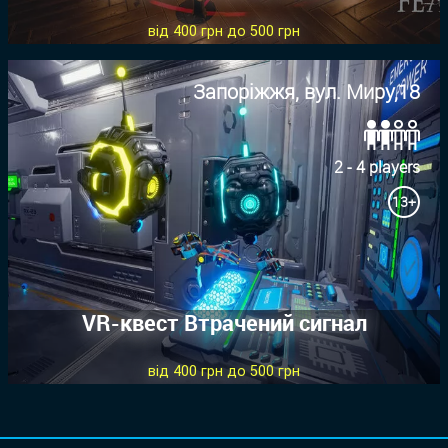
від 400 грн до 500 грн
Запоріжжя, вул. Миру,18
2 - 4 players
13+
VR-квест Втрачений сигнал
від 400 грн до 500 грн