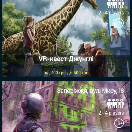
2 - 4 players
13+
VR-квест Джунглі
від 400 грн до 500 грн
Запоріжжя, вул. Миру,18
2 - 4 players
13+