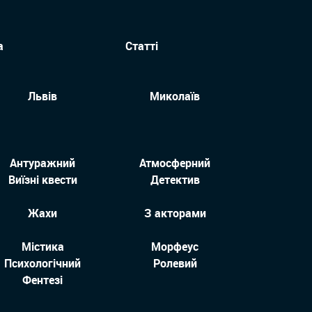
а
Статті
Львів
Миколаїв
Антуражний
Атмосферний
Виїзні квести
Детектив
Жахи
З акторами
Містика
Морфеус
Психологічний
Ролевий
Фентезі