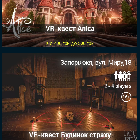
VR-квест Аліса
від 400 грн до 500 грн
Запоріжжя, вул. Миру,18
2 - 4 players
16+
VR-квест Будинок страху