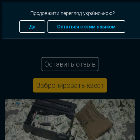
RU
Продовжити перегляд українською?
Квесты
Киев
Ограбление
Семейный
Да
Остаться с этим языком
Anabioz Quest
Ва-Банк: ограбление на Майдане
Оставить отзыв
Забронировать квест