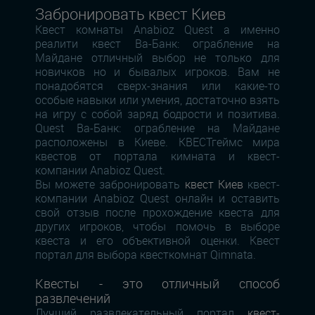
Забронировать квест Киев
Квест комнаты Anabioz Quest а именно
реалити квест Ва-Банк: ограбление на
Майдане отличный выбор не только для
новичков но и бывалых игроков. Вам не
понадобятся сверх-знания или какие-то
особые навыки или умения, достаточно взять
на игру с собой заряд бодрости и позитива.
Quest Ва-Банк: ограбление на Майдане
расположены в Киеве. КВЕСТгеймс мира
квестов от портала кимната и квест-
компании Anabioz Quest.
Вы можете забронировать
квест Киев
квест-
компании Anabioz Quest онлайн и оставить
свой отзыв после прохождение квеста для
других игроков, чтобы помочь в выборе
квеста и его объективной оценки. Квест
портал для выбора квесткомнат Qimnata.
Квесты - это отличный способ
развлечений
Лучший развлекательный портал
квест-