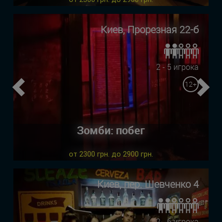
Киев, Прорезная 22-б
2 - 5 игрока
12+
Previous
Ne
Зомби: побег
от 2300 грн. до 2900 грн.
Киев, пер. Шевченко 4
2 - 6 игрока