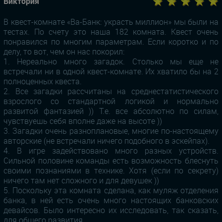
★ ★ ★ ★ ★
Виктория
В квест-комнате «Ва-Банк: украсть миллион» мы были на
тестах. По счету это наша 182 комната. Квест очень
понравился по многим параметрам. Если коротко и по
делу, то вот, чем он нас покорил:
1. Нереально много загадок. Столько мы еще не
встречали ни в одной квест-комнате. Их хватило бы на 2
полноценных квеста.
2. Все загадки рассчитаны на среднестатистического
взрослого со стандартной логикой и нормально
развитой фантазией )) Т.е. все абсолютно по силам,
чувствуешь себя вполне даже на высоте ))
3. Загадки очень разноплановые, многие по-настоящему
авторские (не встречали ничего подобного в эскейпах).
4. В игре задействовано много разных устройств.
Сильной половине команды есть возможность блеснуть
своими познаниями в технике. Хотя (если по секрету)
ничего там нет сложного и для девушек ))
5. Поскольку эта комната сделана, как муляж отделения
банка, в ней есть очень много настоящих банковских
девайсов. Было интересно их исследовать, так сказать,
для общего развития.