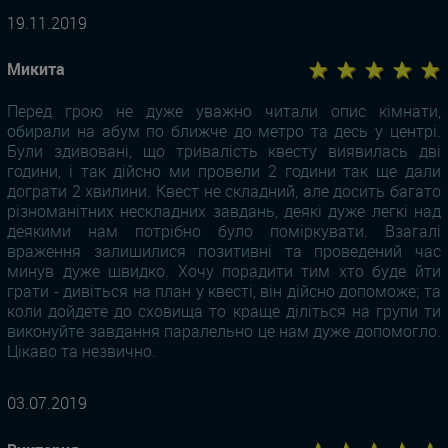
19.11.2019
★ ★ ★ ★ ★
Микита
Перед грою не дуже уважно читали опис кімнати,
обирали на абум по ближче до метро та десь у центрі.
Були здивовані, що тривалість квесту виявилась дві
години, і так дійсно ми провели 2 години так ще дали
дограти 2 хвилини. Квест не складний, але досить багато
різноманітних нескладних завдань, деякі дуже легкі над
деякими нам потрібно було поміркувати. Взагалі
враження залишилися позитивні та проведений час
минув дуже швидко. Хочу порадити тим хто буде йти
грати - дивіться на план у квесті, він дійсно допоможе; та
коли дойдете до сховища то краще діліться на групи ти
виконуйте завдання паралельно це нам дуже допомогло.
Цікаво та незвично.
03.07.2019