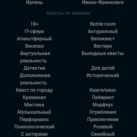
Ирпень
Ивано-Франковск
Квесты по жанрам
18+
Battle room
IT-сфера
Антуражный
Атмостферный
Велоквест
Веселая
Вестерн
Виртуальная
Выездные квесты
реальность
Детектив
Для детей
Дополненная
Исторический
реальность
Квест по городу
Книги/кино
Криминал
Лабиринт
Мистика
Морфеус
Музыкальный
Ограбление
Перформанс
Приключение
Психологический
Ролевой
С актерами
Семейный