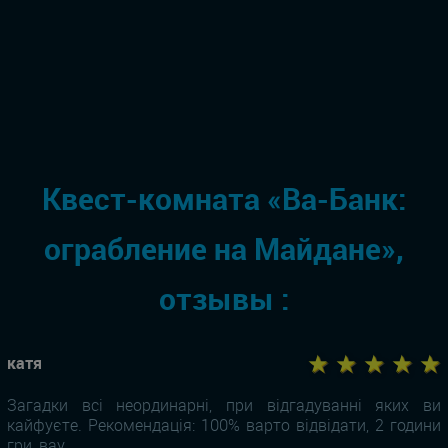
Квест-комната «Ва-Банк:
ограбление на Майдане»,
отзывы :
★ ★ ★ ★ ★
катя
Загадки всі неординарні, при відгадуванні яких ви
кайфуєте. Рекомендація: 100% варто відвідати, 2 години
гри, вау