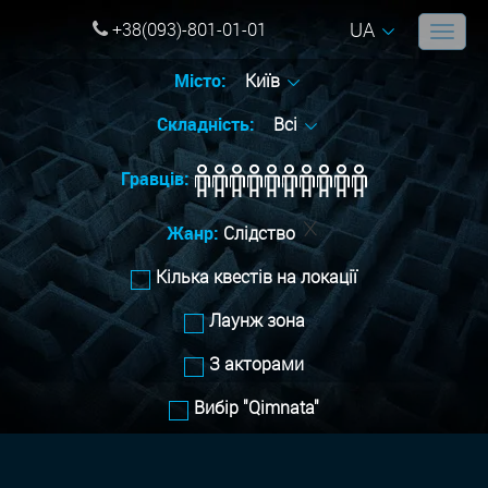
UA
+38(093)-801-01-01
Місто:
Київ
Складність:
Всі
Гравців:
Жанр:
Слідство
Кілька квестів на локації
Лаунж зона
З акторами
Вибір "Qimnata"