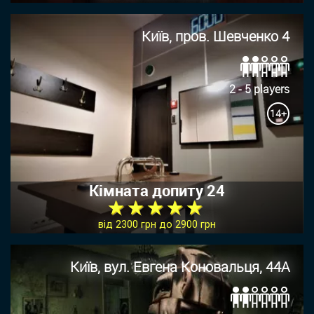
Київ, пров. Шевченко 4
2 - 5 players
14+
Кімната допиту 24
★ ★ ★ ★ ★
від 2300 грн до 2900 грн
Київ, вул. Евгена Коновальця, 44А