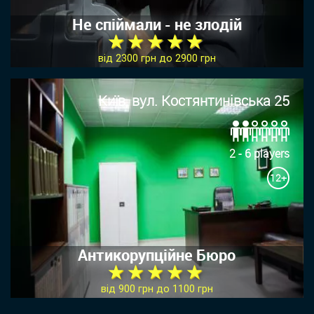
Не спіймали - не злодій
★ ★ ★ ★ ★
від 2300 грн до 2900 грн
Київ, вул. Костянтинівська 25
2 - 6 players
12+
Антикорупційне Бюро
★ ★ ★ ★ ★
від 900 грн до 1100 грн