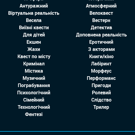
Антуражний
Атмосферний
Віртуальна реальність
Велоквест
Весела
Вестерн
Виїзні квести
Детектив
Для дітей
Доповнена реальність
Екшен
Еротичний
Жахи
З акторами
Квест по місту
Книги/кіно
Кримінал
Лабіринт
Містика
Морфеус
Музичний
Перформанс
Пограбування
Пригоди
Психологічний
Ролевий
Сімейний
Слідство
Технологiчний
Трилер
Фентезі