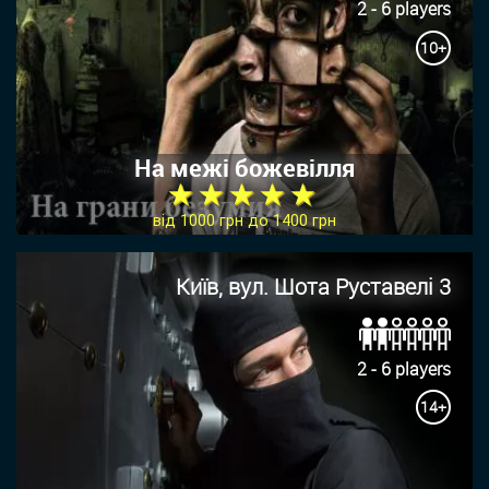
2 - 6 players
10+
На межі божевілля
★ ★ ★ ★ ★
від 1000 грн до 1400 грн
Київ, вул. Шота Руставелі 3
2 - 6 players
14+