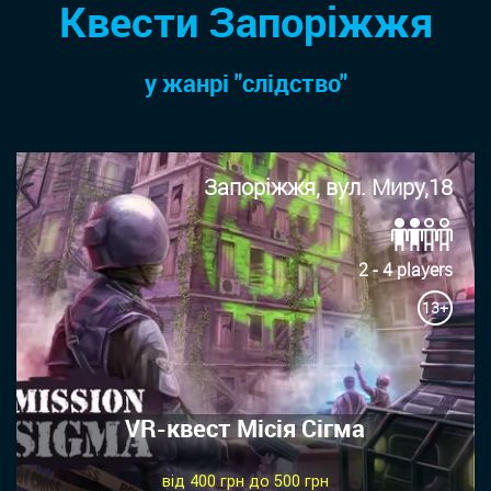
Квести Запоріжжя
у жанрi "слідство"
Запоріжжя, вул. Миру,18
2 - 4 players
13+
VR-квест Місія Сігма
від 400 грн до 500 грн