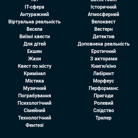
IT-сфера
Історичний
Антуражний
Атмосферний
Віртуальна реальність
Велоквест
Весела
Вестерн
Виїзні квести
Детектив
Для дітей
Доповнена реальність
Екшен
Еротичний
Жахи
З акторами
Квест по місту
Книги/кіно
Кримінал
Лабіринт
Містика
Морфеус
Музичний
Перформанс
Пограбування
Пригоди
Психологічний
Ролевий
Сімейний
Слідство
Технологiчний
Трилер
Фентезі