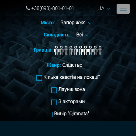
UA
+38(093)-801-01-01
Місто:
Запоріжжя
Складність:
Всі
Гравців:
Жанр:
Слідство
Кілька квестів на локації
Лаунж зона
З акторами
Вибір "Qimnata"